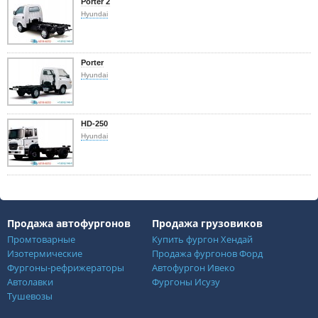
Porter 2
Hyundai
Porter
Hyundai
HD-250
Hyundai
Продажа автофургонов
Продажа грузовиков
Промтоварные
Купить фургон Хендай
Изотермические
Продажа фургонов Форд
Фургоны-рефрижераторы
Автофургон Ивеко
Автолавки
Фургоны Исузу
Тушевозы