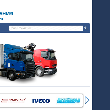
ения
ru