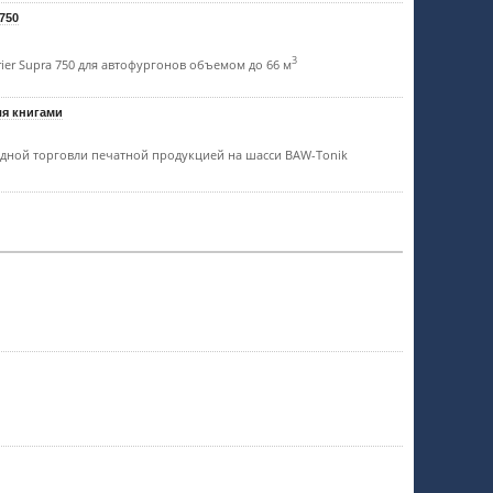
 750
3
ier Supra 750 для автофургонов объемом до 66 м
ля книгами
здной торговли печатной продукцией на шасси BAW-Tonik