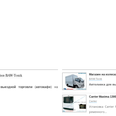
йня BAW-Tonik
Магазин на колеса
BAW-Tonik
Автолавка для в
выездной торговли
(
автокафе
) на
Carrier Maxima 130
Carrier
Установка Carrier
ременного…