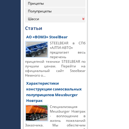
Прицепы
Полуприцепы
Шасси
«
Статьи
АО «ВОМЗ» SteelBear
STEELBEAR в СПб
«АЛТИ-АВТО»
предлагает весь
перечень
прицепной техники STEELBEAR по
лучшим ценам. Перейти на
официальный сайт Steelbear
Немного о…
Характеристики
конструкции самосвальных
полуприцепов Meusburger
Новтрак
Специализация
Meusburger Новтрак
- воплощение в
жизнь пожеланий
Заказчика. Мы обеспечим