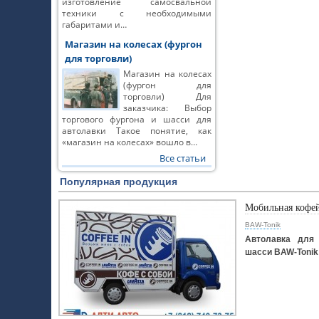
изготовление самосвальной
техники с необходимыми
габаритами и…
Магазин на колесах (фургон
для торговли)
Магазин на колесах
(фургон для
торговли) Для
заказчика: Выбор
торгового фургона и шасси для
автолавки Такое понятие, как
«магазин на колесах» вошло в…
Все статьи
Популярная продукция
Мобильная кофе
BAW-Tonik
Автолавка для 
шасси BAW-Tonik