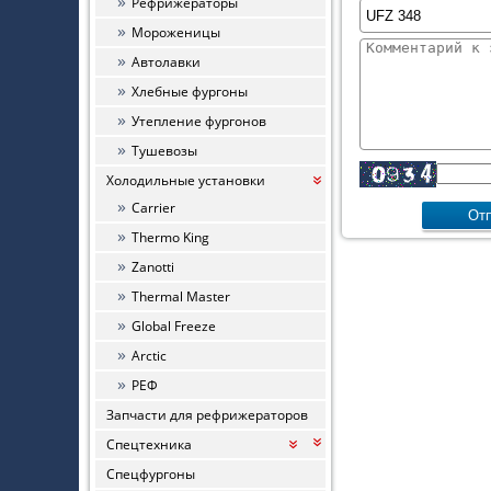
Рефрижераторы
Мороженицы
Автолавки
Хлебные фургоны
Утепление фургонов
Тушевозы
Холодильные установки
«
Carrier
Thermo King
Zanotti
Thermal Master
Global Freeze
Arctic
РЕФ
Запчасти для рефрижераторов
Спецтехника
«
«
Спецфургоны