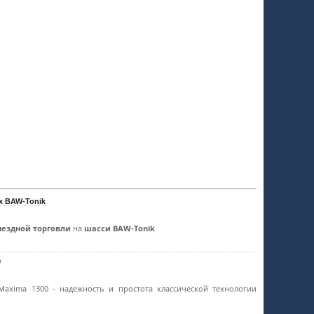
х BAW-Tonik
ыездной торговли
на
шасси BAW-Tonik
0
 Maxima 1300 - надежность и простота классической технологии