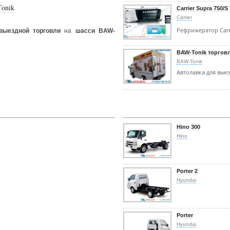
Tonik
Carrier Supra 750/S
Carrier
Рефрижератор Carr
выездной торговли
на
шасси BAW-
BAW-Tonik торгов
BAW-Tonik
Автолавка для вые
Hino 300
Hino
Porter 2
Hyundai
Porter
Hyundai