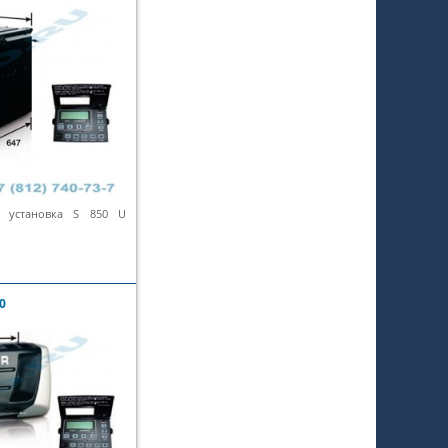
я установка S 850 U
0