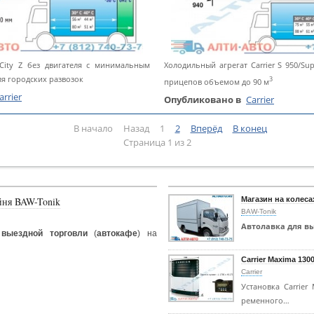
City Z без двигателя с минимальным
Холодильный агрегат Carrier S 950/Su
я городских развозок
3
прицепов объемом до 90 м
arrier
Опубликовано в
Carrier
В начало
Назад
1
2
Вперёд
В конец
Страница 1 из 2
йня BAW-Tonik
Магазин на колеса
BAW-Tonik
Автолавка для в
выездной торговли
(
автокафе
) на
Carrier Maxima 130
Carrier
Установка Carrier
ременного…