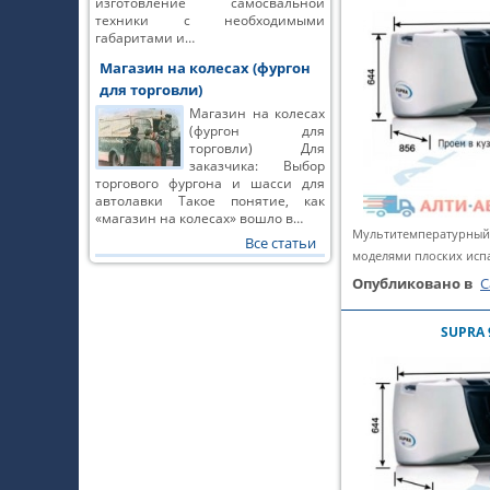
изготовление самосвальной
техники с необходимыми
габаритами и…
Магазин на колесах (фургон
для торговли)
Магазин на колесах
(фургон для
торговли) Для
заказчика: Выбор
торгового фургона и шасси для
автолавки Такое понятие, как
«магазин на колесах» вошло в…
Мультитемпературный
Все статьи
моделями плоских исп
Опубликовано в
C
SUPRA 9