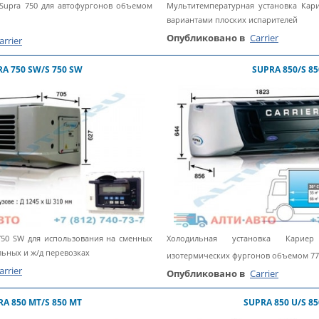
 Supra 750 для автофургонов объемом
Мультитемпературная установка Кар
вариантами плоских испарителей
Опубликовано в
Carrier
arrier
A 750 SW/S 750 SW
SUPRA 850/S 85
50 SW для использования на сменных
Холодильная установка Кари
ьных и ж/д перевозках
изотермических фургонов объемом 77
arrier
Опубликовано в
Carrier
RA 850 MT/S 850 MT
SUPRA 850 U/S 85