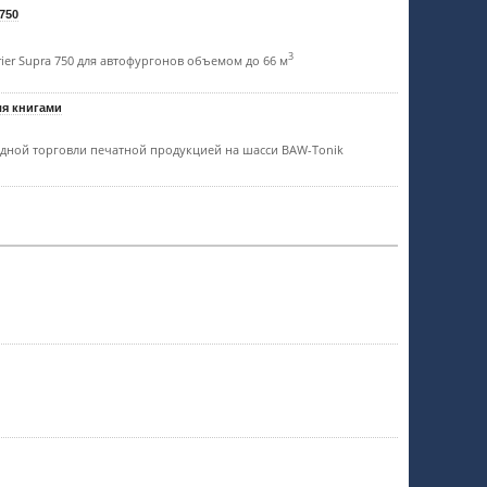
 750
3
ier Supra 750 для автофургонов объемом до 66 м
ля книгами
здной торговли печатной продукцией на шасси BAW-Tonik