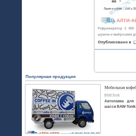
Рефрижератор S 900 
шумом и выбросами дл
Опубликовано в
C
Популярная продукция
Мобильная кофе
BAW-Tonik
Автолавка для 
шасси BAW-Tonik