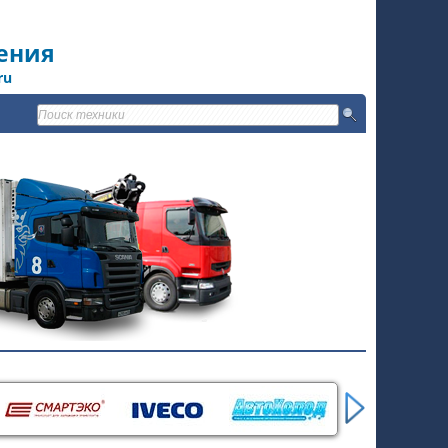
ения
ru