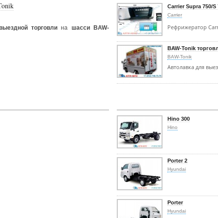
Tonik
Carrier Supra 750/S
Carrier
Рефрижератор Carr
выездной торговли
на
шасси BAW-
BAW-Tonik торгов
BAW-Tonik
Автолавка для вые
Hino 300
Hino
Porter 2
Hyundai
Porter
Hyundai