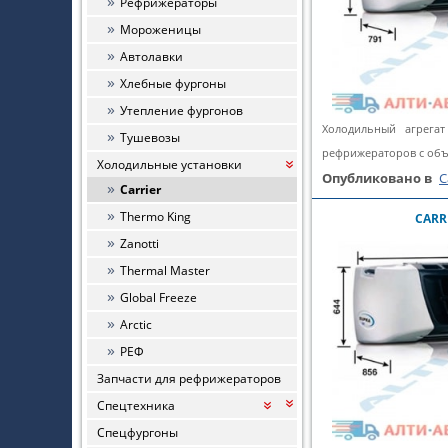
Рефрижераторы
Мороженицы
Автолавки
Хлебные фургоны
Утепление фургонов
Холодильный агрегат
Тушевозы
рефрижераторов с объ
Холодильные установки
«
Опубликовано в
C
Carrier
Thermo King
CARR
Zanotti
Thermal Master
Global Freeze
Arctic
РЕФ
Запчасти для рефрижераторов
Спецтехника
«
«
Спецфургоны