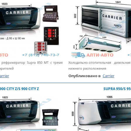
 рефрижератор Supra 850 MT с тремя
Холодильно-отопительная дизельна
арителей
нижнего расположения
arrier
Опубликовано в
Carrier
00 CITY Z/S 900 CITY Z
SUPRA 950/S 95