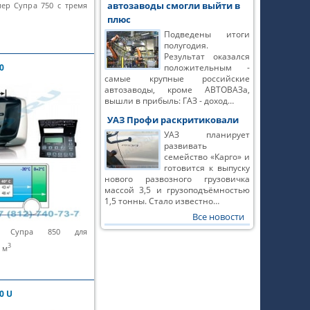
автозаводы смогли выйти в
иер Супра 750 с тремя
плюс
Подведены итоги
полугодия.
Результат оказался
0
положительным -
самые крупные российские
автозаводы, кроме АВТОВАЗа,
вышли в прибыль: ГАЗ - доход…
УАЗ Профи раскритиковали
УАЗ планирует
развивать
семейство «Карго» и
готовится к выпуску
нового развозного грузовичка
массой 3,5 и грузоподъёмностью
1,5 тонны. Стало известно…
Все новости
ер Супра 850 для
3
 м
0 U