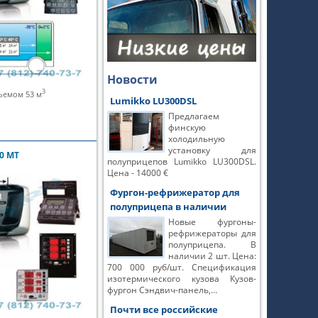
Новости
3
ъемом 53 м
Lumikko LU300DSL
Предлагаем
финскую
холодильную
установку для
0 MT
полуприцепов Lumikko LU300DSL.
Цена - 14000 €
Фургон-рефрижератор для
полуприцепа в наличии
Новые фургоны-
рефрижераторы для
полуприцепа. В
наличии 2 шт. Цена:
700 000 руб/шт. Спецификация
изотермического кузова Кузов-
фургон Сэндвич-панель,…
Почти все российские