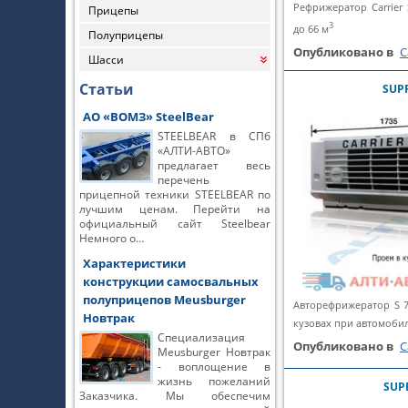
Рефрижератор Carrier
Прицепы
3
до 66 м
Полуприцепы
Опубликовано в
C
Шасси
«
Статьи
SUPR
АО «ВОМЗ» SteelBear
STEELBEAR в СПб
«АЛТИ-АВТО»
предлагает весь
перечень
прицепной техники STEELBEAR по
лучшим ценам. Перейти на
официальный сайт Steelbear
Немного о…
Характеристики
конструкции самосвальных
полуприцепов Meusburger
Авторефрижератор S 7
Новтрак
кузовах при автомобил
Специализация
Опубликовано в
C
Meusburger Новтрак
- воплощение в
жизнь пожеланий
SUP
Заказчика. Мы обеспечим