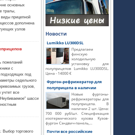
чне основных
е тралы,
е виды прицепной
оцессов дополнена
ктующих узлов
Новости
Lumikko LU300DSL
уприцепов
Предлагаем
финскую
холодильную
ь пожеланий
установку для
хники с
полуприцепов Lumikko LU300DSL.
Цена - 14000 €
о подходящих под
араметры седельного
Фургон-рефрижератор для
еревозимых грузов,
полуприцепа в наличии
 учтет все
Новые фургоны-
 "Неубиваемое" шасси
рефрижераторы для
полуприцепа. В
чностным
наличии 2 шт. Цена:
700 000 руб/шт. Спецификация
изотермического кузова Кузов-
фургон Сэндвич-панель,…
Почти все российские
: Выбор торгового