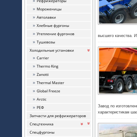
Рефрижераторы
Мороженицы
Автолавки
Хлебные фургоны
Утепление фургонов
высшего качества. 
Тушевозы
Холодильные установки
«
Carrier
Thermo King
Zanotti
Thermal Master
Global Freeze
Arctic
Завод по изготовле
РЕФ
характеристикам ш
Запчасти для рефрижераторов
Спецтехника
«
«
Спецфургоны