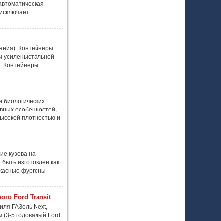
автоматическая
 исключает
ания). Контейнеры
фы усиленыстальной
ь. Контейнеры
 биологических
ивных особенностей,
высокой плотностью и
ие кузова на
 быть изготовлен как
аркасные фургоны
го Ford Transit
иля ГАЗель Next,
 (3-5 годовалый Ford