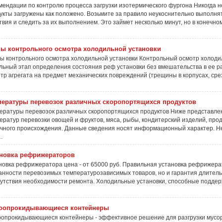
мендации по контролю процесса загрузки изотермического фургона Никогда не
укты загружены как положено. Возьмите за правило неукоснительно выполн
твия и следить за их выполнением. Это займет несколько минут, но в конечно
пы контрольного осмотра холодильной установки
ы контрольного осмотра холодильной установки Контрольный осмотр холодил
льный этап определения состояния реф установки без вмешательства в ее р
тр агрегата на предмет механических повреждений (трещины в корпусах, сре
пературы перевозок различных скоропортящихся продуктов
ературы перевозок различных скоропортящихся продуктов Ниже представле
ератур перевозки овощей и фруктов, мяса, рыбы, кондитерский изделий, прод
чного происхождения. Данные сведения носят информационный характер. Н
…
ановка рефрижераторов
новка рефрижератора цена - от 65000 руб. Правильная установка рефрижерат
анности перевозимых температурозависимых товаров, но и гарантия длитель
сутствия необходимости ремонта. Холодильные установки, способные подде
оопрокидывающиеся контейнеры
опрокидывающиеся контейнеры - эффективное решение для разгрузки мусора