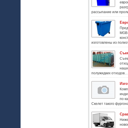
евро
разг
рассыпание или прол
Евр
Пред
MGB-
конс
изготовлены из поли
Съе
Съем
отхо
наши
полужидких отходов.
Изго
Комп
инди
по к
Скелет такого фурго
Срав
Ниже
ново