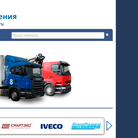
ения
ru