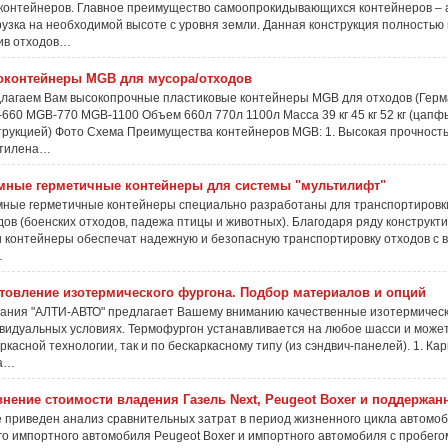
контейнеров. Главное преимущество самоопрокидывающихся контейнеров – 
рузка на необходимой высоте с уровня земли. Данная конструкция полностью
ив отходов…
оконтейнеры MGB для мусора/отходов
лагаем Вам высокопрочные пластиковые контейнеры MGB для отходов (Герм
660 MGB-770 MGB-1100 Объем 660л 770л 1100л Масса 39 кг 45 кг 52 кг (цап
трукцией) Фото Схема Преимущества контейнеров MGB: 1. Высокая прочност
этилена…
мные герметичные контейнеры для системы "мультилифт"
ные герметичные контейнеры специально разработаны для транспортировки
дов (боенских отходов, падежа птицы и животных). Благодаря ряду конструкт
 контейнеры обеспечат надежную и безопасную транспортировку отходов с 
…
товление изотермического фургона. Подбор материалов и опций
ания "АЛТИ-АВТО" предлагает Вашему вниманию качественные изотермическ
видуальных условиях. Термофургон устанавливается на любое шасси и может
аркасной технологии, так и по бескаркасному типу (из сэндвич-панелей). 1. К
на…
нение стоимости владения Газель Next, Peugeot Boxer и поддержанно
 приведен анализ сравнительных затрат в период жизненного цикла автомоб
го импортного автомобиля Peugeot Boxer и импортного автомобиля с пробегом