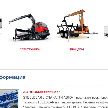
СПЕЦТЕХНИКА
ПРИЦЕПЫ
нформация
АО «ВОМЗ» SteelBear
STEELBEAR в СПб «АЛТИ-АВТО» предлагает весь переч
техники STEELBEAR по лучшим ценам. Перейти на офиц
Steelbear Немного о марке STEELBEAR Владелец торгов