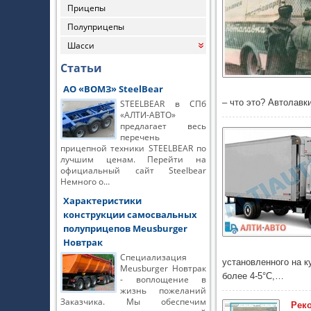
Прицепы
Полуприцепы
Шасси
«
Статьи
АО «ВОМЗ» SteelBear
– что это? Автолавк
STEELBEAR в СПб
«АЛТИ-АВТО»
предлагает весь
перечень
прицепной техники STEELBEAR по
лучшим ценам. Перейти на
официальный сайт Steelbear
Немного о…
Характеристики
конструкции самосвальных
полуприцепов Meusburger
Новтрак
Специализация
установленного на к
Meusburger Новтрак
более 4-5°C,…
- воплощение в
жизнь пожеланий
Заказчика. Мы обеспечим
Рек