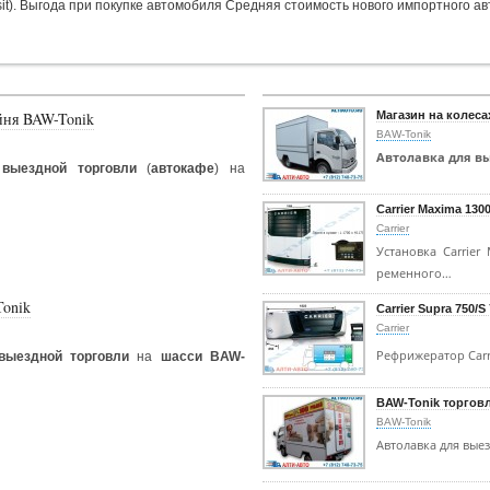
sit). Выгода при покупке автомобиля Средняя стоимость нового импортного а
йня BAW-Tonik
Магазин на колеса
BAW-Tonik
Автолавка для в
выездной торговли
(
автокафе
) на
Carrier Maxima 130
Carrier
Установка Carrier
ременного…
Tonik
Carrier Supra 750/S
Carrier
Рефрижератор Carr
выездной торговли
на
шасси BAW-
BAW-Tonik торгов
BAW-Tonik
Автолавка для вые