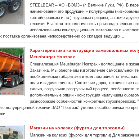
STEELBEAR – АО «ВОМЗ» (г. Великие Луки, РФ). В пере
наименований его продукции – полуприцепы (низкорамны
контейнеровозы и пр.), грузовые прицепы, а также други
техники. Высокая технологичность производственных пр
использованием конструкционных материалов и компле
Их поставка организована непосредственно со складов ведущих…
Характеристики конструкции самосвальных пол
Meusburger Новтрак
Специализация Meusburger Новтрак - воплощение в жизн
Заказчика. Мы обеспечим изготовление самосвальной те
необходимыми габаритами и комплектацией, оптимальн
цели и задачи клиента. Состояние дорог, технические п
тягача, погрузочно-разгрузочный процесс, особенности п
дополнительные опции - конструкция наилучшим образом
разнообразие особенностей конкретных грузоперевозок.
нию полуприцепной техники ЗАО "Новтрак" уделяет особое внимание про
асси…
Магазин на колесах (фургон для торговли)
Магазин на колесах (фургон для торговли) Для заказчика