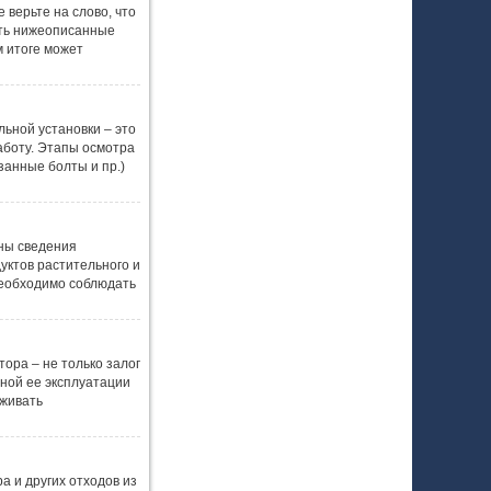
 верьте на слово, что
ять нижеописанные
м итоге может
ьной установки – это
аботу. Этапы осмотра
занные болты и пр.)
ны сведения
уктов растительного и
еобходимо соблюдать
ора – не только залог
ной ее эксплуатации
рживать
 и других отходов из