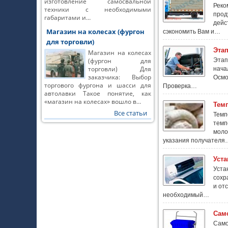
изготовление самосвальной
Реко
техники с необходимыми
прод
габаритами и…
дейс
Магазин на колесах (фургон
сэкономить Вам и…
для торговли)
Эта
Магазин на колесах
(фургон для
Этап
торговли) Для
нача
заказчика: Выбор
Осмо
торгового фургона и шасси для
Проверка…
автолавки Такое понятие, как
«магазин на колесах» вошло в…
Тем
Все статьи
Темп
темп
моло
указания получателя
Уст
Уста
сохр
и от
необходимый…
Сам
Само