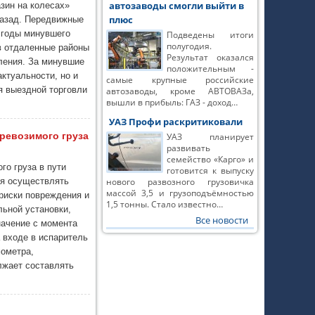
автозаводы смогли выйти в
азин на колесах»
плюс
назад. Передвижные
е годы минувшего
Подведены итоги
полугодия.
в отдаленные районы
Результат оказался
ления. За минувшие
положительным -
актуальности, но и
самые крупные российские
я выездной торговли
автозаводы, кроме АВТОВАЗа,
вышли в прибыль: ГАЗ - доход…
УАЗ Профи раскритиковали
ревозимого груза
УАЗ планирует
развивать
семейство «Карго» и
го груза в пути
готовится к выпуску
ся осуществлять
нового развозного грузовичка
массой 3,5 и грузоподъёмностью
риски повреждения и
1,5 тонны. Стало известно…
льной установки,
Все новости
начение с момента
а входе в испаритель
ометра,
лжает составлять