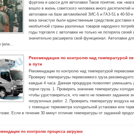
фургона и шасси для автолавки Такое понятие, как «маг
вошло в жизнь советского человека много десятилетий 
автолавки на базе автомобилей ЗИС-5 и ГАЗ-51 в 40-50-
века зачастую были единственным средством доставки 
необъятной страны различных товаров народного потреб
годы торговля с автолавки не только не потеряла своей 
значительно расширила свой функционал. Автолавки дл
и (или…
Рекомендации по контролю над температурой пе
в пути
Рекомендации по контролю над температурой перевозимо
Проверку температуры перевозимого груза рекомендует
каждые 4 часа. Данная процедура позволяет уменьшить 
порчи груза. 1. Проверить значение температуры холоди
чтобы удостовериться, что никто не поменял заданное з
погрузочных работ. 2. Проверить температуру воздуха н
с помощью термометра холодильной установки или терм
узове. Если в течение 30 минут отличие температуры от заданной продо
омендации по контролю процесса загрузки