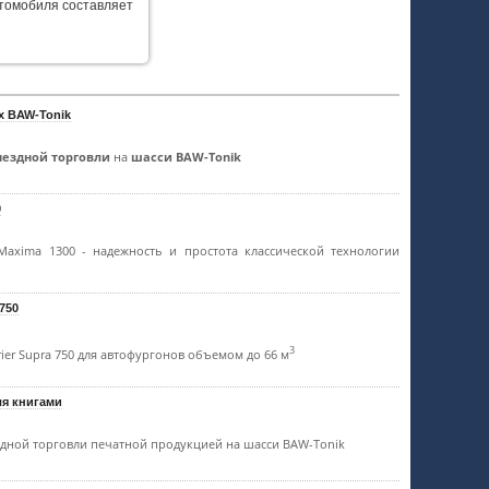
втомобиля составляет
х BAW-Tonik
ыездной торговли
на
шасси BAW-Tonik
0
 Maxima 1300 - надежность и простота классической технологии
 750
3
ier Supra 750 для автофургонов объемом до 66 м
ля книгами
здной торговли печатной продукцией на шасси BAW-Tonik