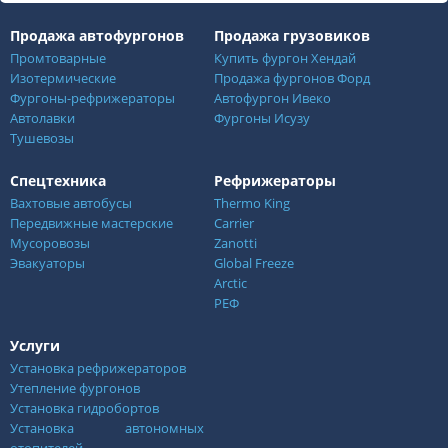
Продажа автофургонов
Продажа грузовиков
Промтоварные
Купить фургон Хендай
Изотермические
Продажа фургонов Форд
Фургоны-рефрижераторы
Автофургон Ивеко
Автолавки
Фургоны Исузу
Тушевозы
Спецтехника
Рефрижераторы
Вахтовые автобусы
Thermo King
Передвижные мастерские
Carrier
Мусоровозы
Zanotti
Эвакуаторы
Global Freeze
Arctic
РЕФ
Услуги
Установка рефрижераторов
Утепление фургонов
Установка гидробортов
Установка автономных
отопителей