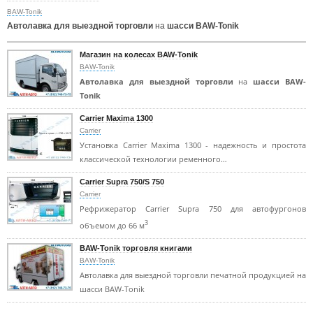
BAW-Tonik
Автолавка для выездной торговли
на
шасси BAW-Tonik
Магазин на колесах BAW-Tonik
BAW-Tonik
Автолавка для выездной торговли
на
шасси BAW-
Tonik
Carrier Maxima 1300
Carrier
Установка Carrier Maxima 1300 - надежность и простота
классической технологии ременного…
Carrier Supra 750/S 750
Carrier
Рефрижератор Carrier Supra 750 для автофургонов
3
объемом до 66 м
BAW-Tonik торговля книгами
BAW-Tonik
Автолавка для выездной торговли печатной продукцией на
шасси BAW-Tonik