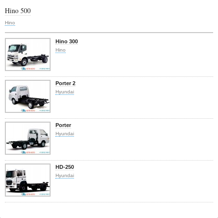
Hino 500
Hino
Hino 300
Hino
Porter 2
Hyundai
Porter
Hyundai
HD-250
Hyundai