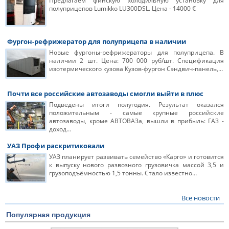
Предлагаем финскую холодильную установку для
полуприцепов Lumikko LU300DSL. Цена - 14000 €
Фургон-рефрижератор для полуприцепа в наличии
Новые фургоны-рефрижераторы для полуприцепа. В
наличии 2 шт. Цена: 700 000 руб/шт. Спецификация
изотермического кузова Кузов-фургон Сэндвич-панель,…
Почти все российские автозаводы смогли выйти в плюс
Подведены итоги полугодия. Результат оказался
положительным - самые крупные российские
автозаводы, кроме АВТОВАЗа, вышли в прибыль: ГАЗ -
доход…
УАЗ Профи раскритиковали
УАЗ планирует развивать семейство «Карго» и готовится
к выпуску нового развозного грузовичка массой 3,5 и
грузоподъёмностью 1,5 тонны. Стало известно…
Все новости
Популярная продукция