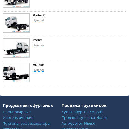
Porter 2
Hyundai
Porter
Hyundai
HD-250
Hyundai
Продажа автофургонов
Продажа грузовиков
Промтоварные
Купить фургон Хендай
Изотермические
Продажа фургонов Форд
Фургоны-рефрижераторы
Автофургон Ивеко
Автолавки
Фургоны Исузу