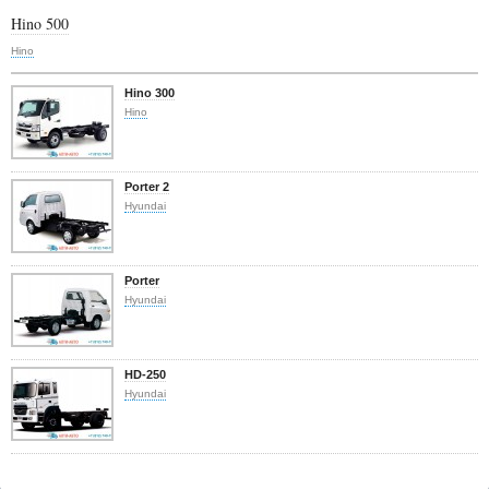
Hino 500
Hino
Hino 300
Hino
Porter 2
Hyundai
Porter
Hyundai
HD-250
Hyundai