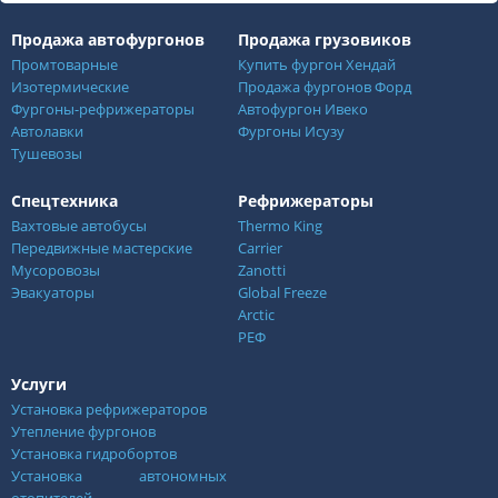
Продажа автофургонов
Продажа грузовиков
Промтоварные
Купить фургон Хендай
Изотермические
Продажа фургонов Форд
Фургоны-рефрижераторы
Автофургон Ивеко
Автолавки
Фургоны Исузу
Тушевозы
Спецтехника
Рефрижераторы
Вахтовые автобусы
Thermo King
Передвижные мастерские
Carrier
Мусоровозы
Zanotti
Эвакуаторы
Global Freeze
Arctic
РЕФ
Услуги
Установка рефрижераторов
Утепление фургонов
Установка гидробортов
Установка автономных
отопителей