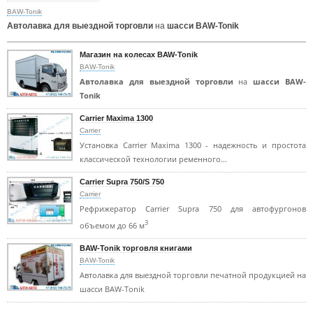
BAW-Tonik
Автолавка для выездной торговли
на
шасси BAW-Tonik
Магазин на колесах BAW-Tonik
BAW-Tonik
Автолавка для выездной торговли
на
шасси BAW-
Tonik
Carrier Maxima 1300
Carrier
Установка Carrier Maxima 1300 - надежность и простота
классической технологии ременного…
Carrier Supra 750/S 750
Carrier
Рефрижератор Carrier Supra 750 для автофургонов
3
объемом до 66 м
BAW-Tonik торговля книгами
BAW-Tonik
Автолавка для выездной торговли печатной продукцией на
шасси BAW-Tonik