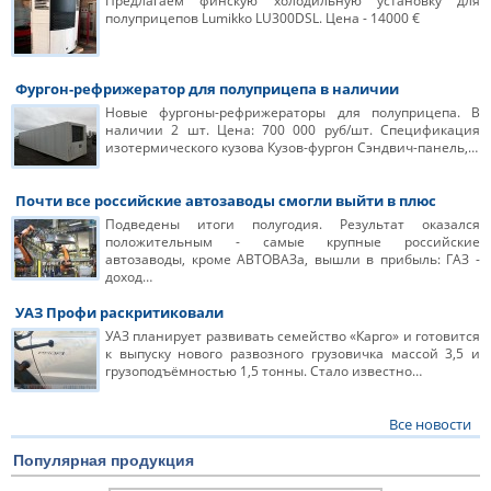
Предлагаем финскую холодильную установку для
полуприцепов Lumikko LU300DSL. Цена - 14000 €
Фургон-рефрижератор для полуприцепа в наличии
Новые фургоны-рефрижераторы для полуприцепа. В
наличии 2 шт. Цена: 700 000 руб/шт. Спецификация
изотермического кузова Кузов-фургон Сэндвич-панель,…
Почти все российские автозаводы смогли выйти в плюс
Подведены итоги полугодия. Результат оказался
положительным - самые крупные российские
автозаводы, кроме АВТОВАЗа, вышли в прибыль: ГАЗ -
доход…
УАЗ Профи раскритиковали
УАЗ планирует развивать семейство «Карго» и готовится
к выпуску нового развозного грузовичка массой 3,5 и
грузоподъёмностью 1,5 тонны. Стало известно…
Все новости
Популярная продукция