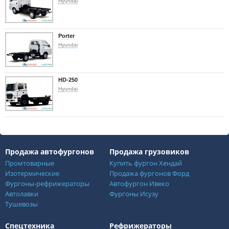
Hyundai
Porter
Hyundai
HD-250
Hyundai
Продажа автофургонов
Продажа грузовиков
Промтоварные
Купить фургон Хендай
Изотермические
Продажа фургонов Форд
Фургоны-рефрижераторы
Автофургон Ивеко
Автолавки
Фургоны Исузу
Тушевозы
Спецтехника
Рефрижераторы