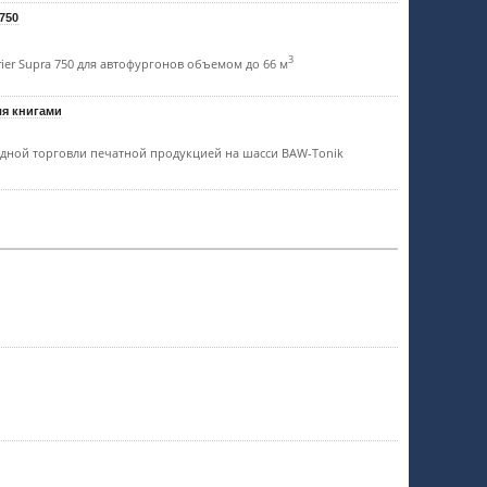
 750
3
ier Supra 750 для автофургонов объемом до 66 м
ля книгами
здной торговли печатной продукцией на шасси BAW-Tonik