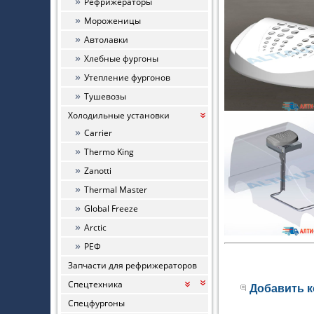
Рефрижераторы
Мороженицы
Автолавки
Хлебные фургоны
Утепление фургонов
Тушевозы
Холодильные установки
«
Carrier
Thermo King
Zanotti
Thermal Master
Global Freeze
Arctic
РЕФ
Запчасти для рефрижераторов
Спецтехника
«
«
Добавить 
Спецфургоны