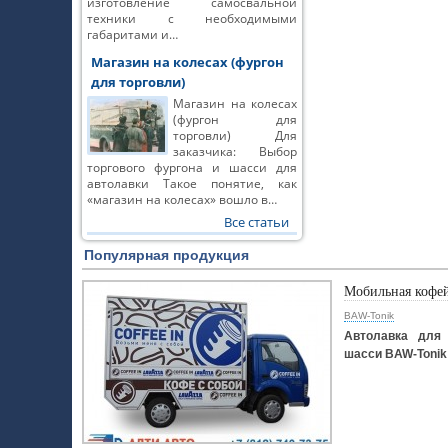
изготовление самосвальной
техники с необходимыми
габаритами и…
Магазин на колесах (фургон
для торговли)
Магазин на колесах
(фургон для
торговли) Для
заказчика: Выбор
торгового фургона и шасси для
автолавки Такое понятие, как
«магазин на колесах» вошло в…
Все статьи
Популярная продукция
Мобильная кофе
BAW-Tonik
Автолавка для 
шасси BAW-Tonik