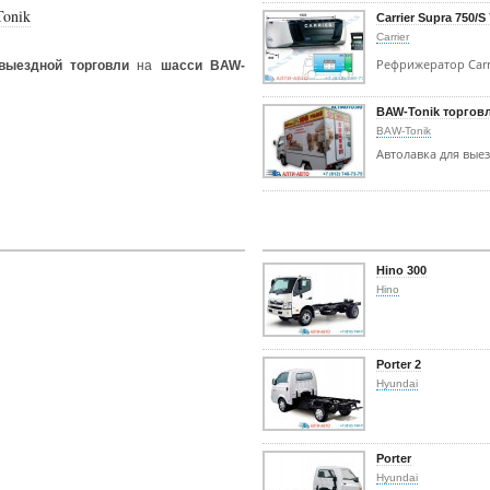
Tonik
Carrier Supra 750/S
Carrier
Рефрижератор Carr
выездной торговли
на
шасси BAW-
BAW-Tonik торгов
BAW-Tonik
Автолавка для вые
Hino 300
Hino
Porter 2
Hyundai
Porter
Hyundai