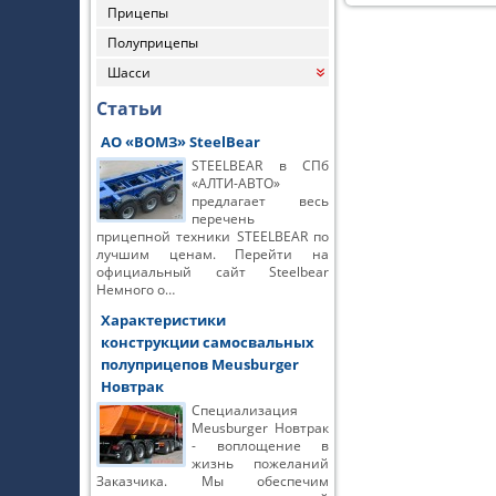
Прицепы
Полуприцепы
Шасси
«
Статьи
АО «ВОМЗ» SteelBear
STEELBEAR в СПб
«АЛТИ-АВТО»
предлагает весь
перечень
прицепной техники STEELBEAR по
лучшим ценам. Перейти на
официальный сайт Steelbear
Немного о…
Характеристики
конструкции самосвальных
полуприцепов Meusburger
Новтрак
Специализация
Meusburger Новтрак
- воплощение в
жизнь пожеланий
Заказчика. Мы обеспечим