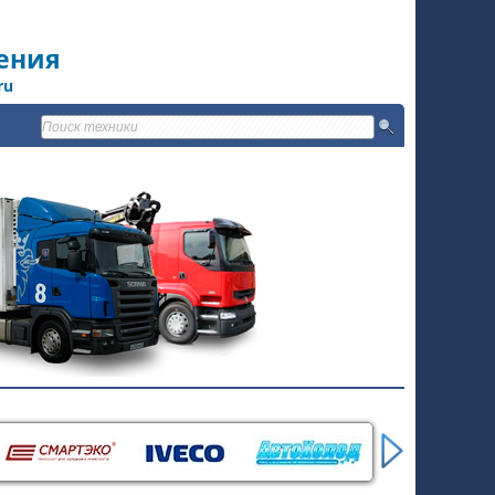
ения
ru