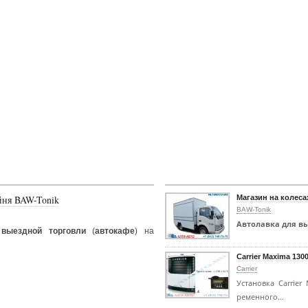
йня BAW-Tonik
Магазин на колеса
BAW-Tonik
Автолавка для в
выездной торговли
(
автокафе
) на
Carrier Maxima 130
Carrier
Установка Carrier
ременного…