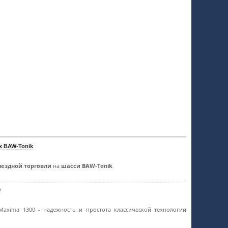
х BAW-Tonik
ыездной торговли
на
шасси BAW-Tonik
0
 Maxima 1300 - надежность и простота классической технологии