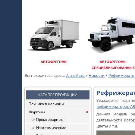
АВТОФУРГОНЫ
АВТОФУРГОНЫ
СПЕЦИАЛИЗИРОВАННЫЕ
Вы находитесь здесь:
Алти-Авто
/
Новости
/
Рефрижераторн
Рефрижерато
КАТАЛОГ ПРОДУКЦИИ
Уважаемые партн
Техника в наличии
рефрижераторов AR
Фургоны
«
Данная модель ре
Промтоварные
деятельности котор
цветы и т.д.
Изотермические