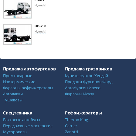
Hyundai
HD-250
Hyundai
Продажа автофургонов
Продажа грузовиков
Промтоварные
Купить фургон Хендай
Изотермические
Продажа фургонов Форд
Фургоны-рефрижераторы
Автофургон Ивеко
Автолавки
Фургоны Исузу
Тушевозы
Спецтехника
Рефрижераторы
Вахтовые автобусы
Thermo King
Передвижные мастерские
Carrier
Мусоровозы
Zanotti