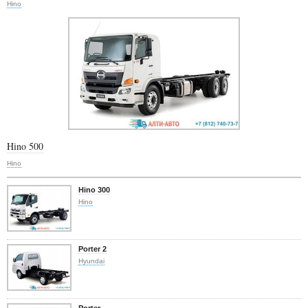
Hino
Hino 500
Hino
Hino 300
Hino
Porter 2
Hyundai
Porter