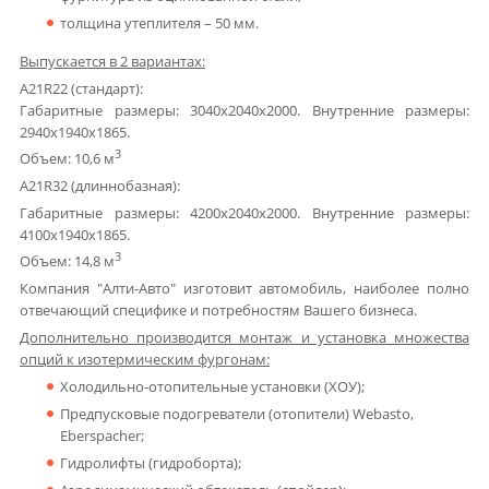
толщина утеплителя – 50 мм.
Выпускается в 2 вариантах:
А21R22 (стандарт):
Габаритные размеры: 3040х2040х2000. Внутренние размеры:
2940х1940х1865.
3
Объем: 10,6 м
А21R32 (длиннобазная):
Габаритные размеры: 4200х2040х2000. Внутренние размеры:
4100х1940х1865.
3
Объем: 14,8 м
Компания "Алти-Авто" изготовит автомобиль, наиболее полно
отвечающий специфике и потребностям Вашего бизнеса.
Дополнительно производится монтаж и установка множества
опций к изотермическим фургонам:
Холодильно-отопительные установки (ХОУ);
Предпусковые подогреватели (отопители) Webasto,
Eberspacher;
Гидролифты (гидроборта);