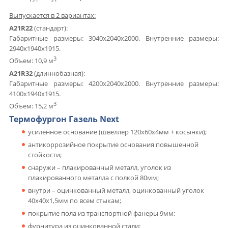
Выпускается в 2 вариантах:
А21R22
(стандарт):
Габаритные размеры: 3040х2040х2000. Внутренние размеры:
2940х1940х1915.
3
Объем: 10,9 м
А21R32
(длиннобазная):
Габаритные размеры: 4200х2040х2000. Внутренние размеры:
4100х1940х1915.
3
Объем: 15,2 м
Термофургон Газель Next
усиленное основание (швеллер 120х60х4мм + косынки);
антикоррозийное покрытие основания повышенной
стойкости;
снаружи – плакированный металл, уголок из
плакированного металла с полкой 80мм;
внутри – оцинкованный металл, оцинкованный уголок
40х40х1,5мм по всем стыкам;
покрытие пола из транспортной фанеры 9мм;
фурнитура из оцинкованной стали;