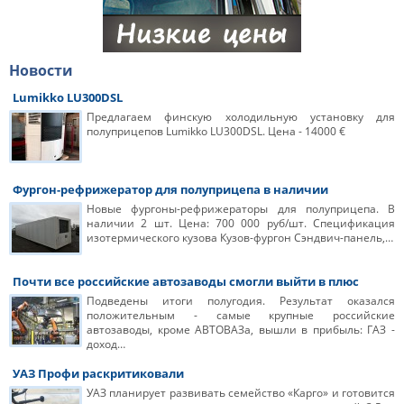
Новости
Lumikko LU300DSL
Предлагаем финскую холодильную установку для
полуприцепов Lumikko LU300DSL. Цена - 14000 €
Фургон-рефрижератор для полуприцепа в наличии
Новые фургоны-рефрижераторы для полуприцепа. В
наличии 2 шт. Цена: 700 000 руб/шт. Спецификация
изотермического кузова Кузов-фургон Сэндвич-панель,…
Почти все российские автозаводы смогли выйти в плюс
Подведены итоги полугодия. Результат оказался
положительным - самые крупные российские
автозаводы, кроме АВТОВАЗа, вышли в прибыль: ГАЗ -
доход…
УАЗ Профи раскритиковали
УАЗ планирует развивать семейство «Карго» и готовится