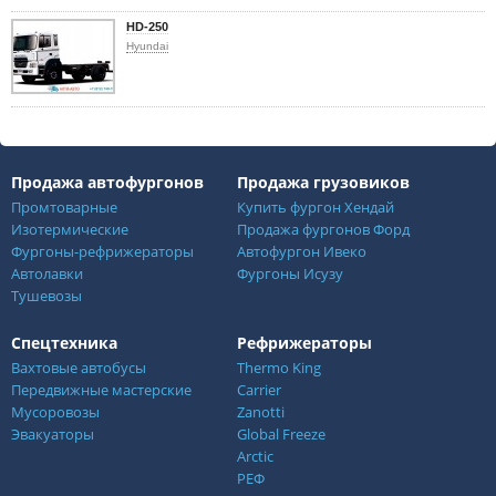
HD-250
Hyundai
Продажа автофургонов
Продажа грузовиков
Промтоварные
Купить фургон Хендай
Изотермические
Продажа фургонов Форд
Фургоны-рефрижераторы
Автофургон Ивеко
Автолавки
Фургоны Исузу
Тушевозы
Спецтехника
Рефрижераторы
Вахтовые автобусы
Thermo King
Передвижные мастерские
Carrier
Мусоровозы
Zanotti
Эвакуаторы
Global Freeze
Arctic
РЕФ