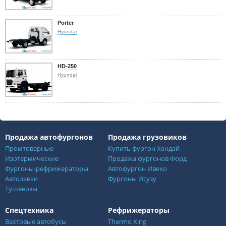
Porter
Hyundai
HD-250
Hyundai
Продажа автофургонов
Продажа грузовиков
Промтоварные
Купить фургон Хендай
Изотермические
Продажа фургонов Форд
Фургоны-рефрижераторы
Автофургон Ивеко
Автолавки
Фургоны Исузу
Тушевозы
Спецтехника
Рефрижераторы
Вахтовые автобусы
Thermo King