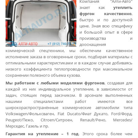
Компания "Алти-Авто"
знает как
утеплить
фургон качественно
,
быстро и по доступной
цене. Зная всю специфику
и большой опыт в сфере
производства и
дооснащения
коммерческой спецтехники, мы обеспечим качественное
исполнение заказа в оговоренные сроки, подбирая материалы с
оптимальными характеристиками и в каждом случае добиваясь
низкого коэффициента теплопроводности при максимальном
сохранении полезного объема кузова.
Мы работаем с любыми моделями фургонов
, создавая для
каждой из них индивидуальное утепление, в зависимости от
задач, стоящих перед закзчиком. В арсенале выполненных
нашими специалистами работ имеются все
широкораспространённые коммерческие автомобили типа
Volkswagen/Фольксваген, Fiat Ducato/Фиат Дукато, Ford/Форд,
Peugeot/Пежо, Citroen/Ситроен, Renault/Рено, Mercedes/
Мерседес, Газель и пр.
Гарантия на утепление – 1 год
. Этого срока более чем