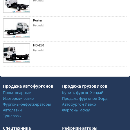
Hyundai
Porter
Hyundai
HD-250
Hyundai
Продажа автофургонов
Продажа грузовиков
Промтоварные
Купить фургон Хендай
Изотермические
Продажа фургонов Форд
Фургоны-рефрижераторы
Автофургон Ивеко
Автолавки
Фургоны Исузу
Тушевозы
Спецтехника
Рефрижераторы