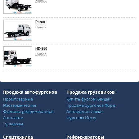
Hyundai
Porter
Hyundai
HD-250
Hyundai
Продажа автофургонов
Продажа грузовиков
Промтоварные
Купить фургон Хендай
Изотермические
Продажа фургонов Форд
Фургоны-рефрижераторы
Автофургон Ивеко
Автолавки
Фургоны Исузу
Тушевозы
Спецтехника
Рефрижераторы