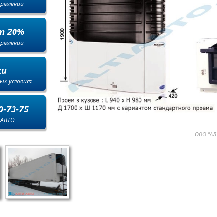
ормлении
т 20%
ормлении
ки
ых условиях
0-73-75
-АВТО
ООО "АЛТ