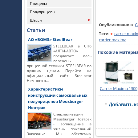
Прицепы
Полуприцепы
Шасси
«
Опубликовано в
C
Статьи
Теги
carrier maxi
АО «ВОМЗ» SteelBear
carrier maxima
STEELBEAR в СПб
«АЛТИ-АВТО»
Похожие материал
предлагает весь
перечень
прицепной техники STEELBEAR по
лучшим ценам. Перейти на
официальный сайт Steelbear
Немного о…
Carrier Maxima 1300
Характеристики
конструкции самосвальных
полуприцепов Meusburger
Добавить к
Новтрак
Специализация
Meusburger Новтрак
- воплощение в
жизнь пожеланий
Заказчика. Мы обеспечим