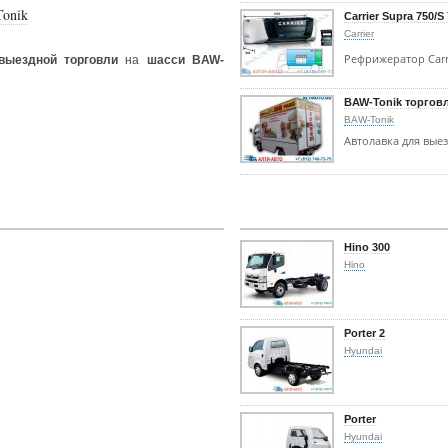
Tonik
Carrier Supra 750/S
Carrier
Рефрижератор Carr
выездной торговли
на
шасси BAW-
BAW-Tonik торгов
BAW-Tonik
Автолавка для вые
Hino 300
Hino
Porter 2
Hyundai
Porter
Hyundai