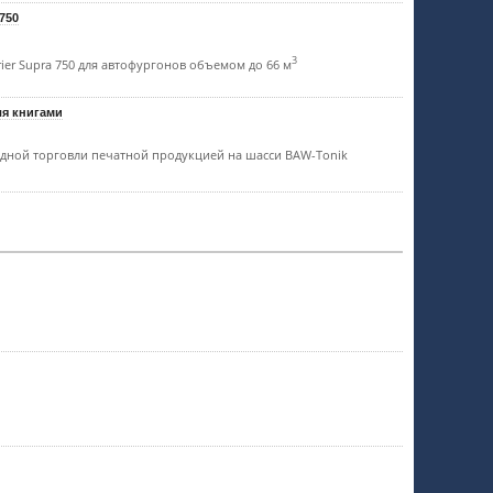
 750
3
ier Supra 750 для автофургонов объемом до 66 м
ля книгами
здной торговли печатной продукцией на шасси BAW-Tonik