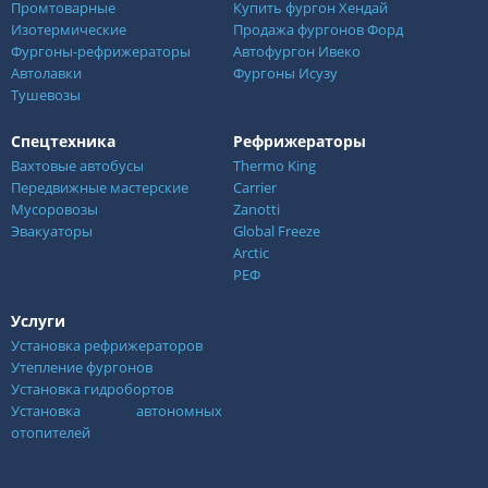
Промтоварные
Купить фургон Хендай
Изотермические
Продажа фургонов Форд
Фургоны-рефрижераторы
Автофургон Ивеко
Автолавки
Фургоны Исузу
Тушевозы
Спецтехника
Рефрижераторы
Вахтовые автобусы
Thermo King
Передвижные мастерские
Carrier
Мусоровозы
Zanotti
Эвакуаторы
Global Freeze
Arctic
РЕФ
Услуги
Установка рефрижераторов
Утепление фургонов
Установка гидробортов
Установка автономных
отопителей