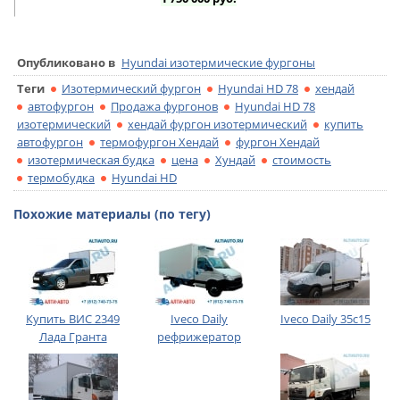
Опубликовано в
Hyundai изотермические фургоны
Теги
Изотермический фургон
Hyundai HD 78
хендай
автофургон
Продажа фургонов
Hyundai HD 78
изотермический
хендай фургон изотермический
купить
автофургон
термофургон Хендай
фургон Хендай
изотермическая будка
цена
Хундай
стоимость
термобудка
Hyundai HD
Похожие материалы (по тегу)
Купить ВИС 2349
Iveco Daily
Iveco Daily 35c15
Лада Гранта
рефрижератор