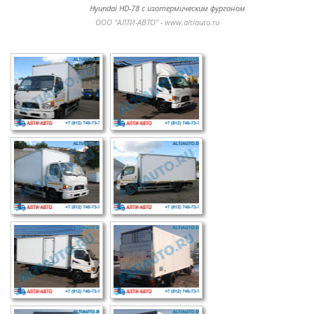
Hyundai HD-78 с изотермическим фургоном
ООО "АЛТИ-АВТО" - www.altiauto.ru