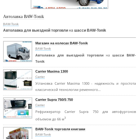
Автолавка BAW-Tonik
BAW-Tonik
Автолавка для выездной торговли
на
шасси BAW-Tonik
Магазин на колесах BAW-Tonik
BAW-Tonik
Автолавка для выездной торговли
на
шасси BAW-
Tonik
Carrier Maxima 1300
Carrier
Установка Carrier Maxima 1300 - надежность и простота
классической технологии ременного…
Carrier Supra 750/S 750
Carrier
Рефрижератор Carrier Supra 750 для автофургонов
3
объемом до 66 м
BAW-Tonik торговля книгами
BAW-Tonik