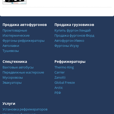
Продажа автофургонов
Продажа грузовиков
Промтоварные
Купить фургон Хендай
Изотермические
Продажа фургонов Форд
Фургоны-рефрижераторы
Автофургон Ивеко
Автолавки
Фургоны Исузу
Тушевозы
Спецтехника
Рефрижераторы
Вахтовые автобусы
Thermo King
Передвижные мастерские
Carrier
Мусоровозы
Zanotti
Эвакуаторы
Global Freeze
Arctic
РЕФ
Услуги
Установка рефрижераторов