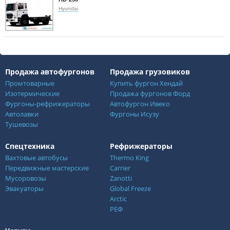
Hyundai
Продажа автофургонов
Продажа грузовиков
Промтоварные
Купить фургон Хендай
Изотермические
Продажа фургонов Форд
Фургоны-рефрижераторы
Автофургон Ивеко
Автолавки
Фургоны Исузу
Тушевозы
Спецтехника
Рефрижераторы
Вахтовые автобусы
Thermo King
Передвижные мастерские
Carrier
Мусоровозы
Zanotti
Эвакуаторы
Global Freeze
Arctic
РЕФ