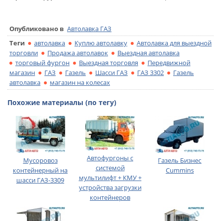
Опубликовано в
Автолавка ГАЗ
Теги
автолавка
Куплю автолавку
Автолавка для выездной
торговли
Продажа автолавок
Выездная автолавка
торговый фургон
Выездная торговля
Передвижной
магазин
ГАЗ
Газель
Шасси ГАЗ
ГАЗ 3302
Газель
автолавка
магазин на колесах
Похожие материалы (по тегу)
Автофургоны с
Мусоровоз
Газель Бизнес
системой
контейнерный на
Сummins
мультилифт + КМУ +
шасси ГАЗ-3309
устройства загрузки
контейнеров