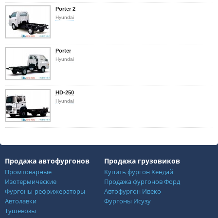
Porter 2
Hyundai
Porter
Hyundai
HD-250
Hyundai
Продажа автофургонов
Продажа грузовиков
Промтоварные
Купить фургон Хендай
Изотермические
Продажа фургонов Форд
Фургоны-рефрижераторы
Автофургон Ивеко
Автолавки
Фургоны Исузу
Тушевозы