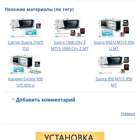
Похожие материалы (по тегу)
Carrier Supra 750/S
Supra 1000 City Z
Supra 950 U MT/S 950
750
MT/S 1000 City Z MT
U MT
Кариер Супра 950
Supra 950 MT/S 950
U/S 950 U
MT
Добавить комментарий
Наверх