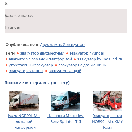
✖
Базовое шасси:
Hyundai
Опубликовано в
Двухэтажный эвакуатор
Теги
эвакуатор двухместный
эвакуатор hyundai
эвакуатор с ломаной платформой
эвакуатор hyundai hd 78
двухэтажный эвакуатор
эвакуатор на две машины
эвакуатор 3 тонны
эвакуатор хендай
Похожие материалы (по тегу)
Isuzu NQR90L-M с
На шасси Mercedes-
Эвакуатор Isuzu
ломаной
Benz Sprinter 515
NQR90L-M с КМУ
платформой
Fassi