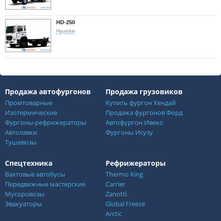
HD-250
Hyundai
Продажа автофургонов
Продажа грузовиков
Промтоварные
Купить фургон Хендай
Изотермические
Продажа фургонов Форд
Фургоны-рефрижераторы
Автофургон Ивеко
Автолавки
Фургоны Исузу
Тушевозы
Спецтехника
Рефрижераторы
Вахтовые автобусы
Thermo King
Передвижные мастерские
Carrier
Мусоровозы
Zanotti
Эвакуаторы
Global Freeze
Arctic