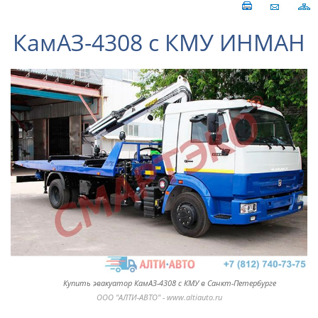
КамАЗ-4308 с КМУ ИНМАН
Купить эвакуатор КамАЗ-4308 с КМУ в Санкт-Петербурге
ООО "АЛТИ-АВТО" - www.altiauto.ru