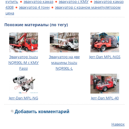
купить
эвакуатор камаз
эвакуатор с КМУ
эвакуатор камаз
4308
эвакуатор 4 тонн
эвакуатор с краном манипулятором
цена
Похожие материалы (по тегу)
Эвакуатор Isuzu
Эвакуатор на две
Jerr-Dan MPL-NGS
NQR90L-M с КМУ
машины Isuzu
Fassi
NQR90L-L
Jerr-Dan MPL-NG
Jerr-Dan MPL-40
Добавить комментарий
Наверх