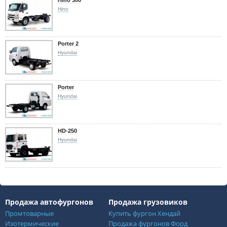
Hino
Porter 2
Hyundai
Porter
Hyundai
HD-250
Hyundai
Продажа автофургонов
Продажа грузовиков
Промтоварные
Купить фургон Хендай
Изотермические
Продажа фургонов Форд