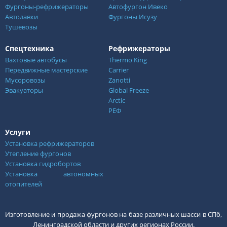
Фургоны-рефрижераторы
Автофургон Ивеко
Автолавки
Фургоны Исузу
Тушевозы
Спецтехника
Рефрижераторы
Вахтовые автобусы
Thermo King
Передвижные мастерские
Carrier
Мусоровозы
Zanotti
Эвакуаторы
Global Freeze
Arctic
РЕФ
Услуги
Установка рефрижераторов
Утепление фургонов
Установка гидробортов
Установка автономных
отопителей
Изготовление и продажа фургонов на базе различных шасси в СПб,
Ленинградской области и других регионах России.