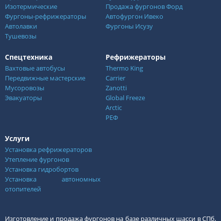
Изотермические
Продажа фургонов Форд
Фургоны-рефрижераторы
Автофургон Ивеко
Автолавки
Фургоны Исузу
Тушевозы
Спецтехника
Рефрижераторы
Вахтовые автобусы
Thermo King
Передвижные мастерские
Carrier
Мусоровозы
Zanotti
Эвакуаторы
Global Freeze
Arctic
РЕФ
Услуги
Установка рефрижераторов
Утепление фургонов
Установка гидробортов
Установка автономных
отопителей
Изготовление и продажа фургонов на базе различных шасси в СПб,