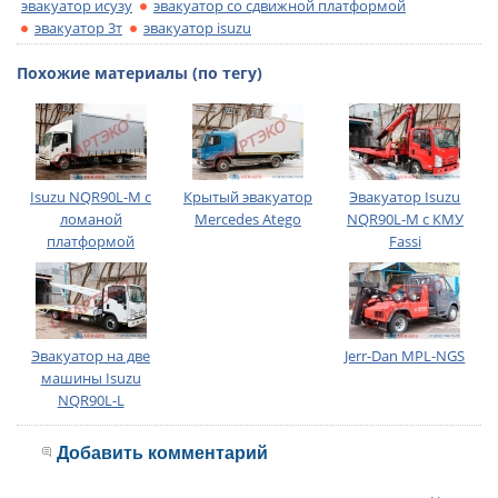
эвакуатор исузу
эвакуатор со сдвижной платформой
эвакуатор 3т
эвакуатор isuzu
Похожие материалы (по тегу)
Isuzu NQR90L-M с
Крытый эвакуатор
Эвакуатор Isuzu
ломаной
Mercedes Atego
NQR90L-M с КМУ
платформой
Fassi
Эвакуатор на две
Jerr-Dan MPL-NGS
машины Isuzu
NQR90L-L
Добавить комментарий