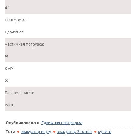
4,1
Платформа:
Сдвижная
Частичная погрузка:
✖
КМУ:
✖
Базовое шасси:
Isuzu
Опубликовано в
Сдвижная платформа
Теги
эвакуатор исузу
эвакуатор 3 тонны
купить