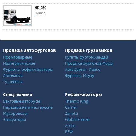
HD-250
Hyundai
Продажа автофургонов
Продажа грузовиков
Промтоварные
Купить фургон Хендай
Изотермические
Продажа фургонов Форд
Фургоны-рефрижераторы
Автофургон Ивеко
Автолавки
Фургоны Исузу
Тушевозы
Спецтехника
Рефрижераторы
Вахтовые автобусы
Thermo King
Передвижные мастерские
Carrier
Мусоровозы
Zanotti
Эвакуаторы
Global Freeze
Arctic
РЕФ