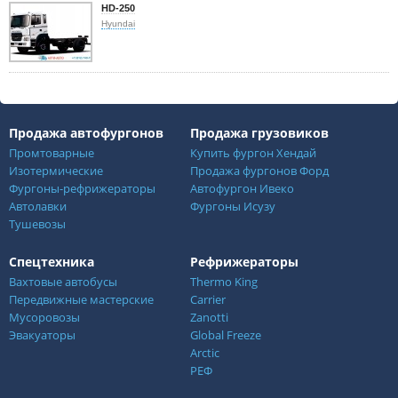
HD-250
Hyundai
Продажа автофургонов
Продажа грузовиков
Промтоварные
Купить фургон Хендай
Изотермические
Продажа фургонов Форд
Фургоны-рефрижераторы
Автофургон Ивеко
Автолавки
Фургоны Исузу
Тушевозы
Спецтехника
Рефрижераторы
Вахтовые автобусы
Thermo King
Передвижные мастерские
Carrier
Мусоровозы
Zanotti
Эвакуаторы
Global Freeze
Arctic
РЕФ