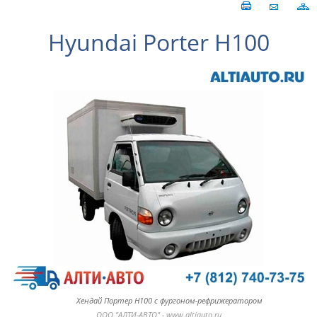
Hyundai Porter H100
Хендай Портер H100 с фургоном-рефрижератором
ООО "АЛТИ-АВТО" - www.altiauto.ru