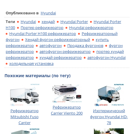
Опубликовано в
Hyundai
Теги
Hyundai
хендай
Hyundai Porter
Hyundai Porter
H100
Портер рефрижератор
Hyundai рефрижератор
Hyundai Porter H100 рефрижератор
Рефрижераторный
фургон
Хендай фургон рефрижераторный
купить
рефрижератор
автофургон
Продажа фургонов
фургон
рефрижератор
автофургон рефрижератор
портер хундай
рефрижератор
хундай рефрижератор
автофургон Hyundai
холодильная установка
Похожие материалы (по тегу)
Рефрижератор
Рефрижератор
Изотермический
Carrier Viento 200
Mitsubishi Fuso
фургон Hyundai HD-
Canter
78