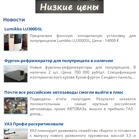
Новости
Lumikko LU300DSL
Предлагаем финскую холодильную установку для
полуприцепов Lumikko LU300DSL. Цена - 14000 €
Фургон-рефрижератор для полуприцепа в наличии
Новые фургоны-рефрижераторы для полуприцепа. В
наличии 2 шт. Цена: 700 000 руб/шт. Спецификация
изотермического кузова Кузов-фургон Сэндвич-панель,…
Почти все российские автозаводы смогли выйти в плюс
Подведены итоги полугодия. Результат оказался
положительным - самые крупные российские
автозаводы, кроме АВТОВАЗа, вышли в прибыль: ГАЗ -
доход…
УАЗ Профи раскритиковали
УАЗ планирует развивать семейство «Карго» и готовится
к выпуску нового развозного грузовичка массой 3,5 и