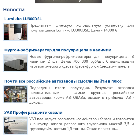
Новости
Lumikko LU300DSL
Предлагаем финскую холодильную установку для
полуприцепов Lumikko LU300DSL. Цена - 14000 €
Фургон-рефрижератор для полуприцепа в наличии
Новые фургоны-рефрижераторы для полуприцепа. В
наличии 2 шт. Цена: 700 000 руб/шт. Спецификация
изотермического кузова Кузов-фургон Сэндвич-панель,…
Почти все российские автозаводы смогли выйти в плюс
Подведены итоги полугодия. Результат оказался
положительным - самые крупные российские
автозаводы, кроме АВТОВАЗа, вышли в прибыль: ГАЗ -
доход…
УАЗ Профи раскритиковали
УАЗ планирует развивать семейство «Карго» и готовится
к выпуску нового развозного грузовичка массой 3,5 и
грузоподъёмностью 1,5 тонны. Стало известно…