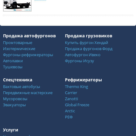
Продажа автофургонов
Продажа грузовиков
Промтоварные
Купить фургон Хендай
Изотермические
Продажа фургонов Форд
Фургоны-рефрижераторы
Автофургон Ивеко
Автолавки
Фургоны Исузу
Тушевозы
Спецтехника
Рефрижераторы
Вахтовые автобусы
Thermo King
Передвижные мастерские
Carrier
Мусоровозы
Zanotti
Эвакуаторы
Global Freeze
Arctic
РЕФ
Услуги