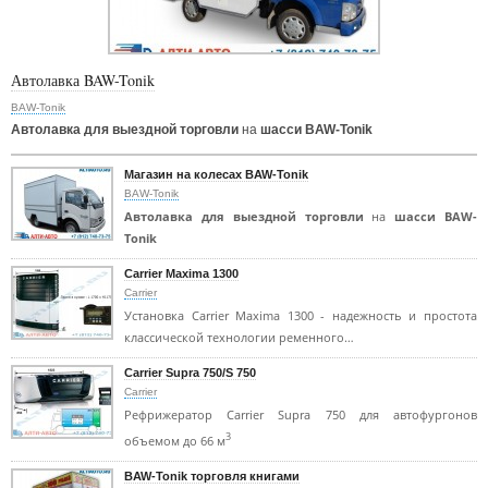
Автолавка BAW-Tonik
BAW-Tonik
Автолавка для выездной торговли
на
шасси BAW-Tonik
Магазин на колесах BAW-Tonik
BAW-Tonik
Автолавка для выездной торговли
на
шасси BAW-
Tonik
Carrier Maxima 1300
Carrier
Установка Carrier Maxima 1300 - надежность и простота
классической технологии ременного…
Carrier Supra 750/S 750
Carrier
Рефрижератор Carrier Supra 750 для автофургонов
3
объемом до 66 м
BAW-Tonik торговля книгами