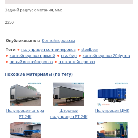
Задний радиус ометания, мм:
2350
Опубликовано в
Контейнеровозы
Теги
полуприцеп контейнеровоз
steelbear
контейнеровоз прямой
стилбир
контейнеровоз 20 футов
новый контейнеровоз
п п контейнеровоз
Похожие материалы (по тегу)
Полуприцеп-штора
Шторный
Полуприцеп ЦМК
PT-24K
полуприцеп PT-24K