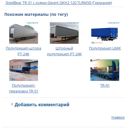
SteelBear TR-31 с осями Gigant GKH2 120 TLRM50 (Германия)
Похожие материалы (по тегу)
Полуприцеп-штора
Шторный
Полуприцеп ЦМК
PT-24K
полуприцеп PT-24K
Полуприцеп-
TR-41
тяжеловоз TR-51
Добавить комментарий
Наверх