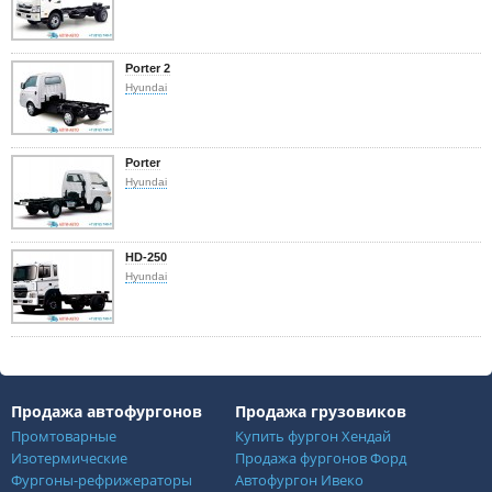
Porter 2
Hyundai
Porter
Hyundai
HD-250
Hyundai
Продажа автофургонов
Продажа грузовиков
Промтоварные
Купить фургон Хендай
Изотермические
Продажа фургонов Форд
Фургоны-рефрижераторы
Автофургон Ивеко