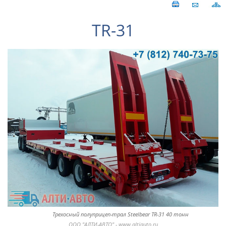
TR-31
Трехосный полуприцеп-трал Steelbear TR-31 40 тонн
ООО "АЛТИ-АВТО" - www.altiauto.ru