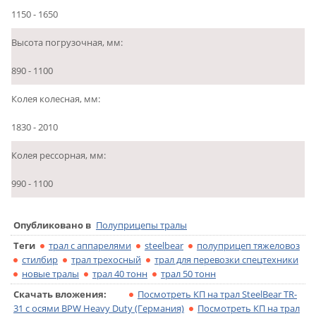
1150 - 1650
Высота погрузочная, мм:
890 - 1100
Колея колесная, мм:
1830 - 2010
Колея рессорная, мм:
990 - 1100
Опубликовано в
Полуприцепы тралы
Теги
трал с аппарелями
steelbear
полуприцеп тяжеловоз
стилбир
трал трехосный
трал для перевозки спецтехники
новые тралы
трал 40 тонн
трал 50 тонн
Скачать вложения:
Посмотреть КП на трал SteelBear TR-
31 с осями BPW Heavy Duty (Германия)
Посмотреть КП на трал