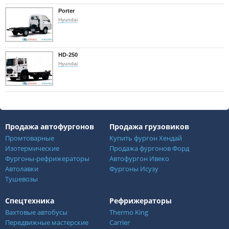
Porter
Hyundai
HD-250
Hyundai
Продажа автофургонов
Продажа грузовиков
Промтоварные
Купить фургон Хендай
Изотермические
Продажа фургонов Форд
Фургоны-рефрижераторы
Автофургон Ивеко
Автолавки
Фургоны Исузу
Тушевозы
Спецтехника
Рефрижераторы
Вахтовые автобусы
Thermo King
Передвижные мастерские
Carrier