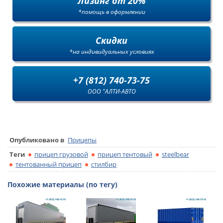
Лизинг от 20%
*помощь в оформлении
Скидки
*на индивидуальных условиях
+7 (812) 740-73-75
ООО "АЛТИ-АВТО
Опубликовано в
Прицепы
Теги
прицеп грузовой
прицеп тентовый
steelbear
тентованный прицеп
стилбир
Похожие материалы (по тегу)