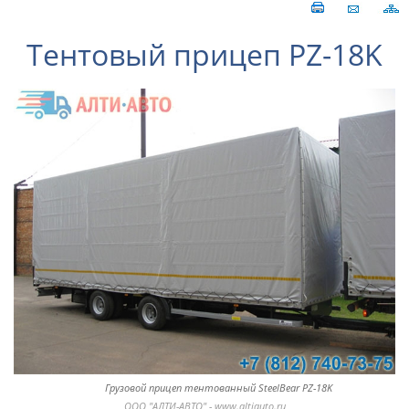
Тентовый прицеп PZ-18K
Грузовой прицеп тентованный SteelBear PZ-18K
ООО "АЛТИ-АВТО" - www.altiauto.ru