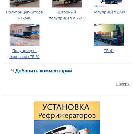
Полуприцеп-штора
Шторный
Полуприцеп ЦМК
PT-24K
полуприцеп PT-24K
Полуприцеп-
TR-41
тяжеловоз TR-51
Добавить комментарий
Наверх