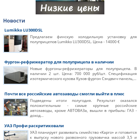
Новости
Lumikko LU300DSL
Предлагаем финскую холодильную установку для
полуприцепов Lumikko LU300DSL. Цена - 14000 €
Фургон-рефрижератор для полуприцепа в наличии
Новые фургоны-рефрижераторы для полуприцепа. В
наличии 2 шт. Цена: 700 000 руб/шт. Спецификация
изотермического кузова Кузов-фургон Сэндвич-панель,…
Почти все российские автозаводы смогли выйти в плюс
Подведены итоги полугодия. Результат оказался
положительным - самые крупные российские
автозаводы, кроме АВТОВАЗа, вышли в прибыль: ГАЗ -
доход…
УАЗ Профи раскритиковали
УАЗ планирует развивать семейство «Карго» и готовится
к выпуску нового развозного грузовичка массой 3,5 и