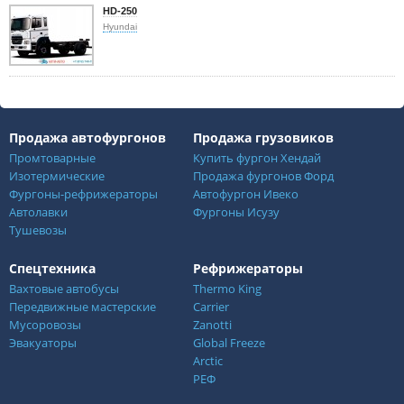
HD-250
Hyundai
Продажа автофургонов
Продажа грузовиков
Промтоварные
Купить фургон Хендай
Изотермические
Продажа фургонов Форд
Фургоны-рефрижераторы
Автофургон Ивеко
Автолавки
Фургоны Исузу
Тушевозы
Спецтехника
Рефрижераторы
Вахтовые автобусы
Thermo King
Передвижные мастерские
Carrier
Мусоровозы
Zanotti
Эвакуаторы
Global Freeze
Arctic
РЕФ