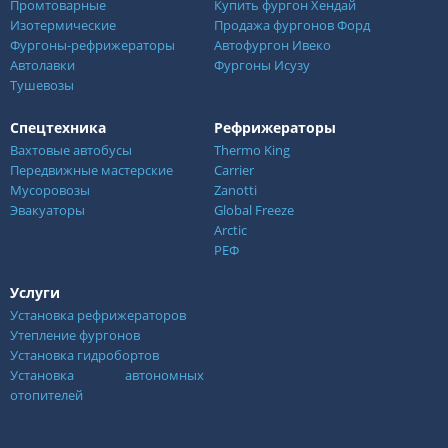
Промтоварные
Купить фургон Хендай
Изотермические
Продажа фургонов Форд
Фургоны-рефрижераторы
Автофургон Ивеко
Автолавки
Фургоны Исузу
Тушевозы
Спецтехника
Рефрижераторы
Вахтовые автобусы
Thermo King
Передвижные мастерские
Carrier
Мусоровозы
Zanotti
Эвакуаторы
Global Freeze
Arctic
РЕФ
Услуги
Установка рефрижераторов
Утепление фургонов
Установка гидробортов
Установка автономных
отопителей