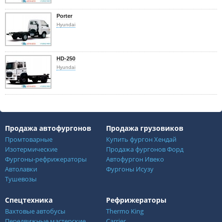
Porter
Hyundai
HD-250
Hyundai
Продажа автофургонов
Продажа грузовиков
Промтоварные
Купить фургон Хендай
Изотермические
Продажа фургонов Форд
Фургоны-рефрижераторы
Автофургон Ивеко
Автолавки
Фургоны Исузу
Тушевозы
Спецтехника
Рефрижераторы
Вахтовые автобусы
Thermo King
Передвижные мастерские
Carrier