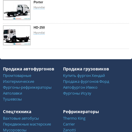
Porter
Hyundai
HD-250
Hyundai
Продажа автофургонов
Продажа грузовиков
Промтоварные
Купить фургон Хендай
Изотермические
Продажа фургонов Форд
Фургоны-рефрижераторы
Автофургон Ивеко
Автолавки
Фургоны Исузу
Тушевозы
Спецтехника
Рефрижераторы
Вахтовые автобусы
Thermo King
Передвижные мастерские
Carrier
Мусоровозы
Zanotti