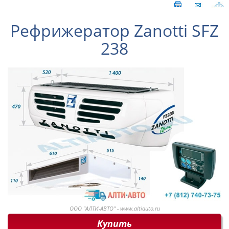
Рефрижератор Zanotti SFZ
238
ООО "АЛТИ-АВТО" - www.altiauto.ru
Купить