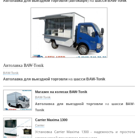
Автолавка для выездной торговли
(
автокафе
) на
шасси BAW-Tonik
Автолавка BAW-Tonik
BAW-Tonik
Автолавка для выездной торговли
на
шасси BAW-Tonik
Магазин на колесах BAW-Tonik
BAW-Tonik
Автолавка для выездной торговли
на
шасси BAW-
Tonik
Carrier Maxima 1300
Carrier
Установка Carrier Maxima 1300 - надежность и простота
классической технологии ременного…