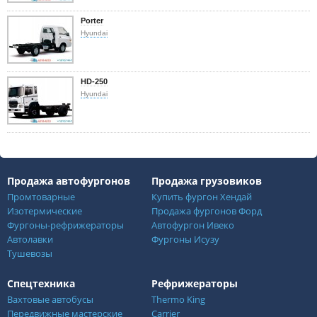
Porter
Hyundai
HD-250
Hyundai
Продажа автофургонов
Продажа грузовиков
Промтоварные
Купить фургон Хендай
Изотермические
Продажа фургонов Форд
Фургоны-рефрижераторы
Автофургон Ивеко
Автолавки
Фургоны Исузу
Тушевозы
Спецтехника
Рефрижераторы
Вахтовые автобусы
Thermo King
Передвижные мастерские
Carrier