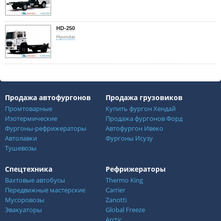
HD-250
Hyundai
Продажа автофургонов
Продажа грузовиков
Промтоварные
Купить фургон Хендай
Изотермические
Продажа фургонов Форд
Фургоны-рефрижераторы
Автофургон Ивеко
Автолавки
Фургоны Исузу
Тушевозы
Спецтехника
Рефрижераторы
Вахтовые автобусы
Thermo King
Передвижные мастерские
Carrier
Мусоровозы
Zanotti
Эвакуаторы
Global Freeze
Arctic