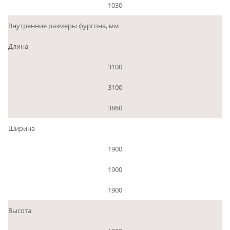
1030
Внутренние размеры фургона, мм
Длина
3100
3100
3860
Ширина
1900
1900
1900
Высота