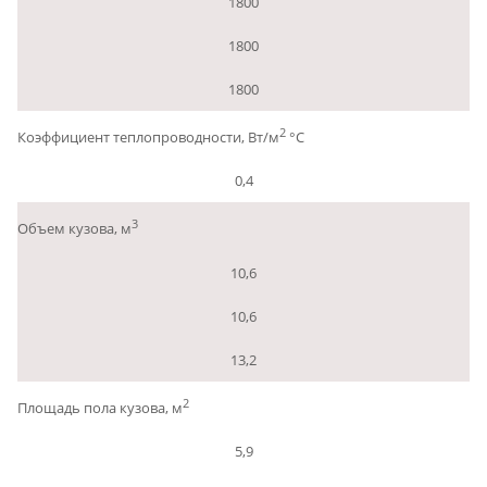
1800
1800
1800
2
Коэффициент теплопроводности, Вт/м
°С
0,4
3
Объем кузова, м
10,6
10,6
13,2
2
Площадь пола кузова, м
5,9