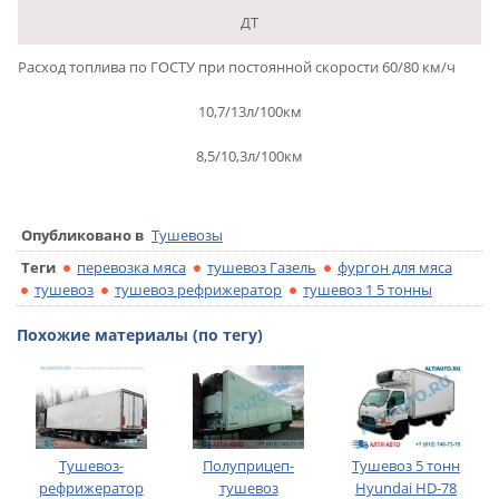
ДТ
Расход топлива по ГОСТУ при постоянной скорости 60/80 км/ч
10,7/13л/100км
8,5/10,3л/100км
Опубликовано в
Тушевозы
Теги
перевозка мяса
тушевоз Газель
фургон для мяса
тушевоз
тушевоз рефрижератор
тушевоз 1 5 тонны
Похожие материалы (по тегу)
Тушевоз-
Полуприцеп-
Тушевоз 5 тонн
рефрижератор
тушевоз
Hyundai HD-78