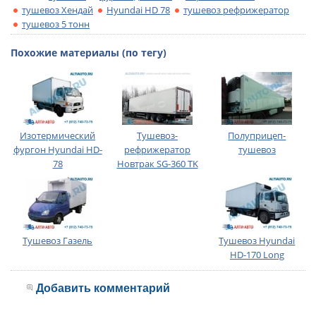
тушевоз Хендай
Hyundai HD 78
тушевоз рефрижератор
тушевоз 5 тонн
Похожие материалы (по тегу)
Изотермический
Тушевоз-
Полуприцеп-
фургон Hyundai HD-
рефрижератор
тушевоз
78
Новтрак SG-360 TK
Тушевоз Газель
Тушевоз Hyundai
HD-170 Long
Добавить комментарий