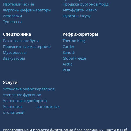
Изотермические
Продажа фургонов Форд
Фургоны-рефрижераторы
Автофургон Ивеко
Автолавки
Фургоны Исузу
Тушевозы
Спецтехника
Рефрижераторы
Вахтовые автобусы
Thermo King
Передвижные мастерские
Carrier
Мусоровозы
Zanotti
Эвакуаторы
Global Freeze
Arctic
РЕФ
Услуги
Установка рефрижераторов
Утепление фургонов
Установка гидробортов
Установка автономных
отопителей
Изготовление и продажа фургонов на базе различных шасси в СПб,