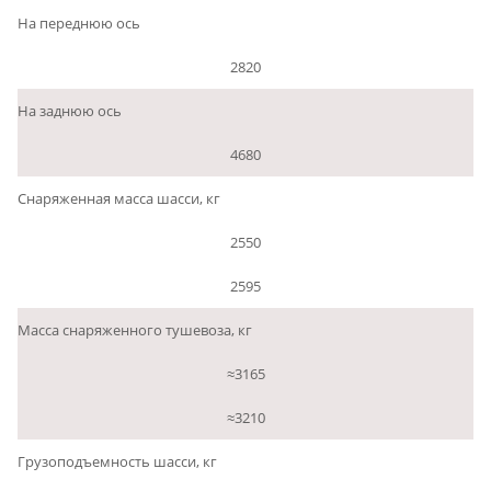
На переднюю ось
2820
На заднюю ось
4680
Снаряженная масса шасси, кг
2550
2595
Масса снаряженного тушевоза, кг
≈3165
≈3210
Грузоподъемность шасси, кг