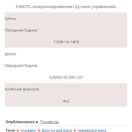
5-МКПП, синхронизированная с ручным управлением
Шины
Передние/Задние
7.50R×16-14PR
Диски
Передние/Задние
6.00GS×16 SDC-127
Колёсная формула
4х2
Опубликовано в
Тушевозы
Теги
тушевоз
фургон для мяса
перевозка мяса