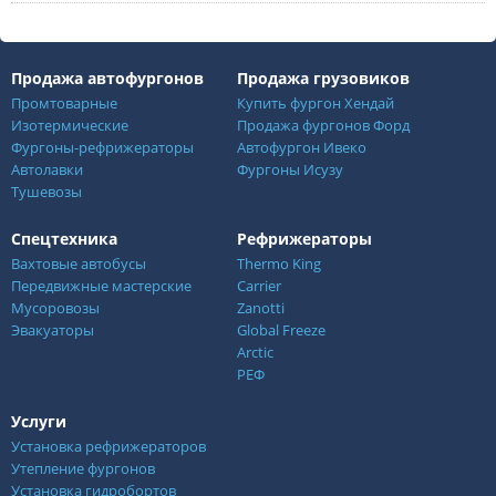
Продажа автофургонов
Продажа грузовиков
Промтоварные
Купить фургон Хендай
Изотермические
Продажа фургонов Форд
Фургоны-рефрижераторы
Автофургон Ивеко
Автолавки
Фургоны Исузу
Тушевозы
Спецтехника
Рефрижераторы
Вахтовые автобусы
Thermo King
Передвижные мастерские
Carrier
Мусоровозы
Zanotti
Эвакуаторы
Global Freeze
Arctic
РЕФ
Услуги
Установка рефрижераторов
Утепление фургонов
Установка гидробортов