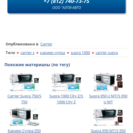
+7 (812) 740-73-75
ООО "АЛТИ-АВТО
Опубликовано в
Carrier
Теги
carrier s
кариер супра
supra 1000
carrier supra
Похожие материалы (по тегу)
Carrier Supra 750/S
Supra 1000 City Z/S
Supra 950 U MT/S 950
750
1000 City Z
U MT
Кариер Супра 950
Supra 950 MT/S 950