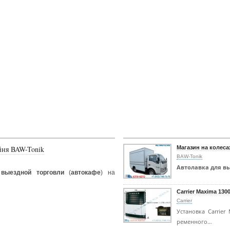
йня BAW-Tonik
Магазин на колеса
BAW-Tonik
Автолавка для в
выездной торговли
(
автокафе
) на
Carrier Maxima 130
Carrier
Установка Carrier
ременного…