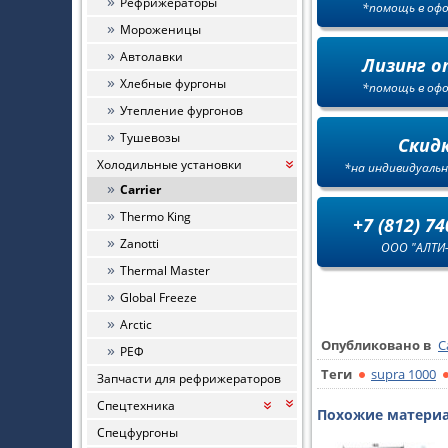
Рефрижераторы
*помощь в оф
Мороженицы
Автолавки
Лизинг о
Хлебные фургоны
*помощь в оф
Утепление фургонов
Тушевозы
Скид
Холодильные установки
*на индивидуальн
«
Carrier
Thermo King
+7 (812) 74
Zanotti
ООО "АЛТИ
Thermal Master
Global Freeze
Arctic
Опубликовано в
C
РЕФ
Теги
supra 1000
Запчасти для рефрижераторов
Спецтехника
«
«
Похожие материал
Спецфургоны