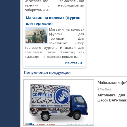
изготовление самосвальной
техники с необходимыми
габаритами и…
Магазин на колесах (фургон
для торговли)
Магазин на колесах
(фургон для
торговли) Для
заказчика: Выбор
торгового фургона и шасси для
автолавки Такое понятие, как
«магазин на колесах» вошло в…
Все статьи
Популярная продукция
Мобильная кофе
BAW-Tonik
Автолавка для 
шасси BAW-Tonik