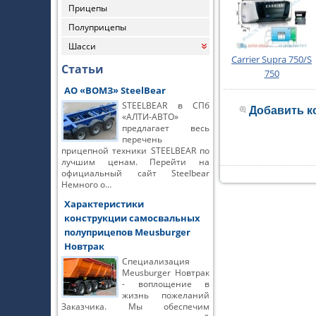
Прицепы
Полуприцепы
Шасси
«
Carrier Supra 750/S
Статьи
750
АО «ВОМЗ» SteelBear
STEELBEAR в СПб
Добавить к
«АЛТИ-АВТО»
предлагает весь
перечень
прицепной техники STEELBEAR по
лучшим ценам. Перейти на
официальный сайт Steelbear
Немного о…
Характеристики
конструкции самосвальных
полуприцепов Meusburger
Новтрак
Специализация
Meusburger Новтрак
- воплощение в
жизнь пожеланий
Заказчика. Мы обеспечим