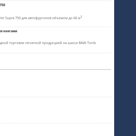
 750
3
ier Supra 750 для автофургонов объемом до 66 м
ля книгами
здной торговли печатной продукцией на шасси BAW-Tonik