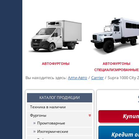
АВТОФУРГОНЫ
АВТОФУРГОНЫ
СПЕЦИАЛИЗИРОВАННЫЕ
Вы находитесь здесь:
Алти-Авто
/
Carrier
/
Supra 1000 City Z
КАТАЛОГ ПРОДУКЦИИ
Техника в наличии
Купи
Фургоны
«
Промтоварные
Изотермические
Кредит о