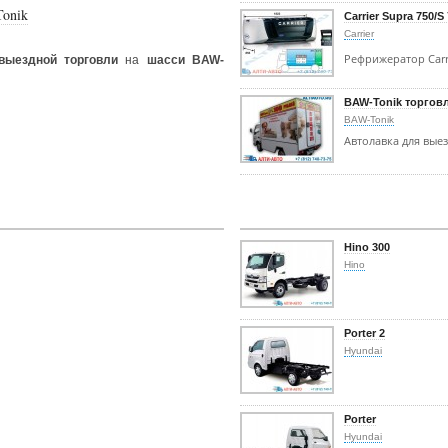
Tonik
Carrier Supra 750/S
Carrier
Рефрижератор Carr
выездной торговли
на
шасси BAW-
BAW-Tonik торгов
BAW-Tonik
Автолавка для вые
Hino 300
Hino
Porter 2
Hyundai
Porter
Hyundai