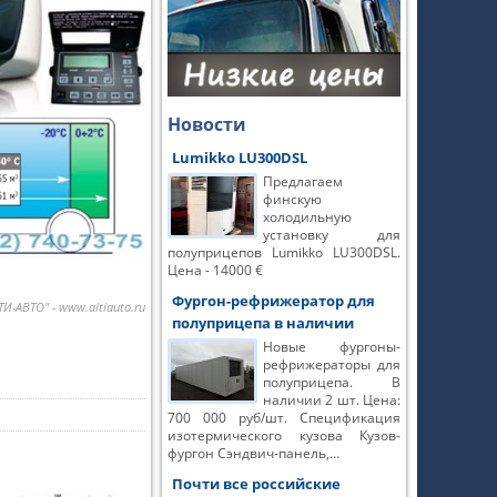
Новости
Lumikko LU300DSL
Предлагаем
финскую
холодильную
установку для
полуприцепов Lumikko LU300DSL.
Цена - 14000 €
Фургон-рефрижератор для
И-АВТО" - www.altiauto.ru
полуприцепа в наличии
Новые фургоны-
рефрижераторы для
полуприцепа. В
наличии 2 шт. Цена:
700 000 руб/шт. Спецификация
изотермического кузова Кузов-
фургон Сэндвич-панель,…
Почти все российские