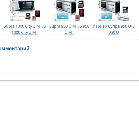
Supra 1000 City Z MT/S
Supra 950 U MT/S 950
Кариер Супра 950 U/S
1000 City Z MT
U MT
950 U
омментарий