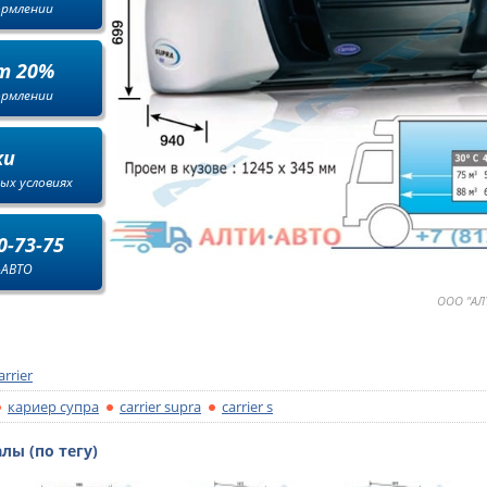
ормлении
т 20%
ормлении
ки
ых условиях
0-73-75
-АВТО
ООО "АЛТ
arrier
кариер супра
carrier supra
carrier s
ы (по тегу)