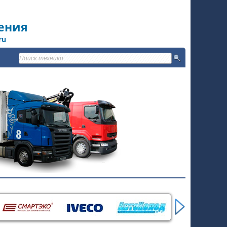
ения
ru