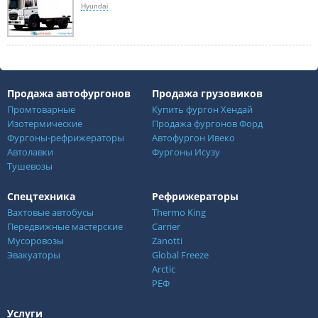
Hyundai
Продажа автофургонов
Продажа грузовиков
Промтоварные
Купить фургон Хендай
Изотермические
Продажа фургонов Форд
Фургоны-рефрижераторы
Автофургон Ивеко
Автолавки
Фургоны Исузу
Тушевозы
Спецтехника
Рефрижераторы
Вахтовые автобусы
Thermo King
Передвижные мастерские
Carrier
Мусоровозы
Zanotti
Эвакуаторы
Global Freeze
Arctic
РЕФ
Услуги