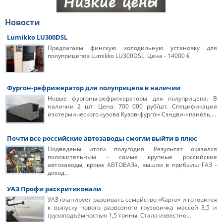
Новости
Lumikko LU300DSL
Предлагаем финскую холодильную установку для
полуприцепов Lumikko LU300DSL. Цена - 14000 €
Фургон-рефрижератор для полуприцепа в наличии
Новые фургоны-рефрижераторы для полуприцепа. В
наличии 2 шт. Цена: 700 000 руб/шт. Спецификация
изотермического кузова Кузов-фургон Сэндвич-панель,…
Почти все российские автозаводы смогли выйти в плюс
Подведены итоги полугодия. Результат оказался
положительным - самые крупные российские
автозаводы, кроме АВТОВАЗа, вышли в прибыль: ГАЗ -
доход…
УАЗ Профи раскритиковали
УАЗ планирует развивать семейство «Карго» и готовится
к выпуску нового развозного грузовичка массой 3,5 и
грузоподъёмностью 1,5 тонны. Стало известно…