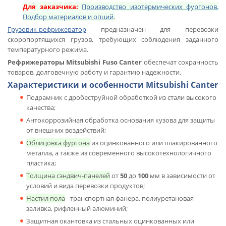
Для заказчика:
Производство изотермических фургонов.
Подбор материалов и опций
.
Грузовик-рефрижератор
предназначен для перевозки
скоропортящихся грузов, требующих соблюдения заданного
температурного режима.
Рефрижераторы Mitsubishi Fuso Canter
обеспечат сохранность
товаров, долговечную работу и гарантию надежности.
Характеристики и особенности Mitsubishi Canter
Подрамник с дробеструйной обработкой из стали высокого
качества;
Антокоррозийная обработка основания кузова для защиты
от внешних воздействий;
Облицовка фургона
из оцинкованного или плакированного
металла, а также из современного высокотехнологичного
пластика;
Толщина сэндвич-панелей
от
50
до
100
мм в зависимости от
условий и вида перевозки продуктов;
Настил пола
- транспортная фанера, полиуретановая
заливка, рифленный алюминий;
Защитная окантовка из стальных оцинкованных или