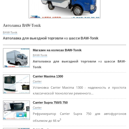
Автолавка BAW-Tonik
BAW-Tonik
Автолавка для выездной торговли
на
шасси BAW-Tonik
Магазин на колесах BAW-Tonik
BAW-Tonik
Автолавка для выездной торговли
на
шасси BAW-
Tonik
Carrier Maxima 1300
Carrier
Установка Carrier Maxima 1300 - надежность и простота
классической технологии ременного…
Carrier Supra 750/S 750
Carrier
Рефрижератор Carrier Supra 750 для автофургонов
3
объемом до 66 м