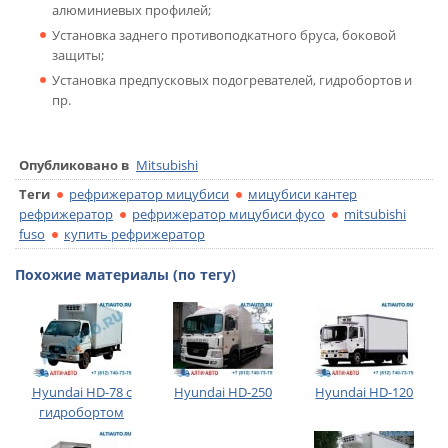
алюминиевых профилей;
Установка заднего противоподкатного бруса, боковой
защиты;
Установка предпусковых подогревателей, гидробортов и
пр.
Опубликовано в
Mitsubishi
Теги
рефрижератор мицубиси
мицубиси кантер
рефрижератор
рефрижератор мицубиси фусо
mitsubishi
fuso
купить рефрижератор
Похожие материалы (по тегу)
Hyundai HD-78 с
Hyundai HD-250
Hyundai HD-120
гидробортом