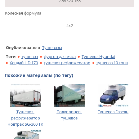
7.5V×20-165
Колёсная формула
4х2
Опубликовано в
Тушевозы
Теги
тушевоз
фургон для мяса
Тушевоз Hyundai
Хендай HD 170
тушевоз рефрижератор
тушевоз 10 тонн
Похожие материалы (по тегу)
Тушевоз-
Полуприцеп-
Тушевоз Газель
рефрижератор
тушевоз
Новтрак SG-360 TK