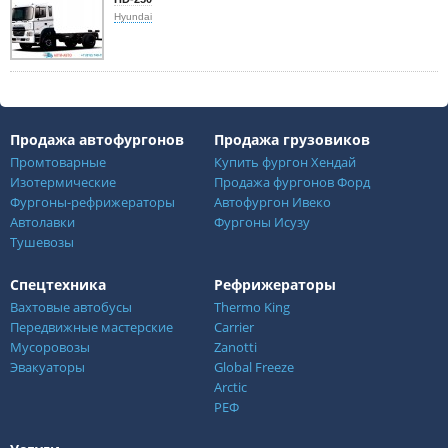
Hyundai
Продажа автофургонов
Продажа грузовиков
Промтоварные
Купить фургон Хендай
Изотермические
Продажа фургонов Форд
Фургоны-рефрижераторы
Автофургон Ивеко
Автолавки
Фургоны Исузу
Тушевозы
Спецтехника
Рефрижераторы
Вахтовые автобусы
Thermo King
Передвижные мастерские
Carrier
Мусоровозы
Zanotti
Эвакуаторы
Global Freeze
Arctic
РЕФ