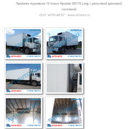
Продажа тушевоза 10 тонн Hyundai HD170 Long с рельсовой крюковой
системой
ООО "АЛТИ-АВТО" - www.altiauto.ru