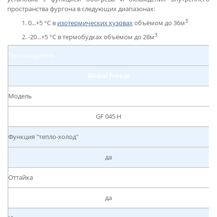
пространства фургона в следующих диапазонах:
3
0...+5 °C в
изотермических кузовах
объёмом до 36м
3
-20...+5 °C в термобудках объёмом до 28м
Производитель
Global Freeze
Модель
GF 045 H
Функция "тепло-холод"
да
Оттайка
да