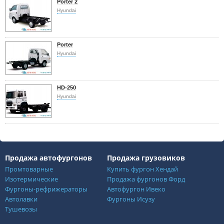
Porter 2
Hyundai
Porter
Hyundai
HD-250
Hyundai
Продажа автофургонов
Продажа грузовиков
Промтоварные
Купить фургон Хендай
Изотермические
Продажа фургонов Форд
Фургоны-рефрижераторы
Автофургон Ивеко
Автолавки
Фургоны Исузу
Тушевозы