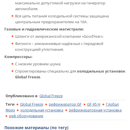
максимально допустимой нагрузки на генератор
автомобиля;
Вся цепь питания холодильной системы защищена
центральным предохранителем на 16А.
Газовые и гидравлические магистрали:
Шланги от американской компании «GoodYear»;
Фитинги – алюминиевые надёжные с передовой
конструкцией уплотнения.
Компрессоры:
C низким уровнем шума;
Спроектированы специально для
холодильных установок
Global Freeze
.
Опубликовано в
Global Freeze
Теги
Global Freeze
рефрижератор GF
GF 45 H
Глобал
Фриз
холодильная установка
рефрижераторная установка
реф оборудование
Похожие материалы (по тегу)