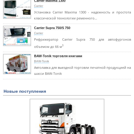
Carrier Maxima 1300
Carrier
Установка Carrier Maxima 1300 - надежность и простота
классической технологии ременного…
Carrier Supra 750/S 750
Carrier
Рефрижератор Carrier Supra 750 для автофургонов
3
объемом до 66 м
BAW-Tonik торговля книгами
BAW-Tonik
Автолавка для выездной торговли печатной продукцией на
шасси BAW-Tonik
Новые поступления