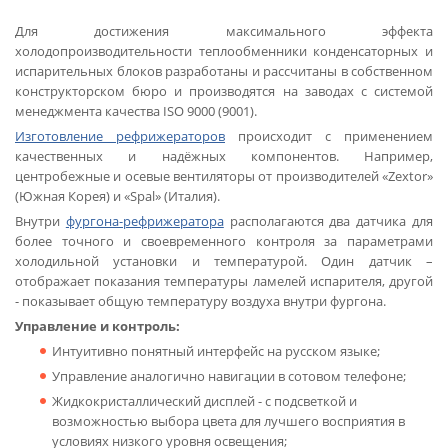
Для достижения максимального эффекта
холодопроизводительности теплообменники конденсаторных и
испарительных блоков разработаны и рассчитаны в собственном
конструкторском бюро и производятся на заводах с системой
менеджмента качества ISO 9000 (9001).
Изготовление рефрижераторов
происходит с применением
качественных и надёжных компонентов. Например,
центробежные и осевые вентиляторы от производителей «Zextor»
(Южная Корея) и «Spal» (Италия).
Внутри
фургона-рефрижератора
располагаются два датчика для
более точного и своевременного контроля за параметрами
холодильной установки и температурой. Один датчик –
отображает показания температуры ламелей испарителя, другой
- показывает общую температуру воздуха внутри фургона.
Управление и контроль:
Интуитивно понятный интерфейс на русском языке;
Управление аналогично навигации в сотовом телефоне;
Жидкокристаллический дисплей - с подсветкой и
возможностью выбора цвета для лучшего восприятия в
условиях низкого уровня освещения;